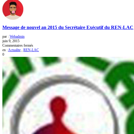
Message de nouvel an 2015 du Secrétaire Exécutif du REN-LAC
par :
Webadmin
juin 9, 2015
sur
Commentaires fermés
Message
en :
Actualite
,
REN-LAC
de
0
nouvel
an
2015
du
Secrétaire
Exécutif
du
REN-
LAC