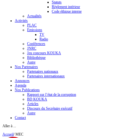
Statuts
Règlement intérieur
Code éthique interne
Actualités
Activités
PLAC
Emissions
TV
Radio
Conférences
JNRC
Jeu concours KOUKA
Bibliothèque
Autre
Nos Partenaires
Partenaires nationaux
Partenaires internationaux
Annonces
Agenda
Nos Publications
Rapport sur l’état de la corruption
BD KOUKA
Articles
Discours du Secrétaire exécutif
Autre
Contact
Aller à ...
Accueil
/
MEC