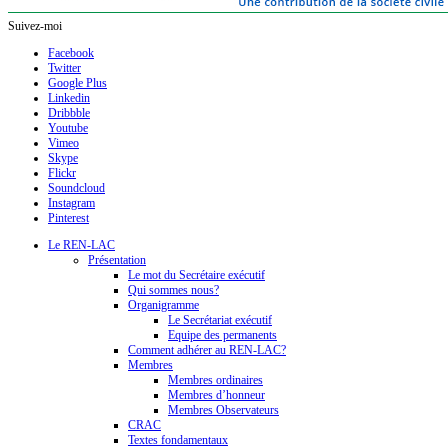
Suivez-moi
Facebook
Twitter
Google Plus
Linkedin
Dribbble
Youtube
Vimeo
Skype
Flickr
Soundcloud
Instagram
Pinterest
Le REN-LAC
Présentation
Le mot du Secrétaire exécutif
Qui sommes nous?
Organigramme
Le Secrétariat exécutif
Equipe des permanents
Comment adhérer au REN-LAC?
Membres
Membres ordinaires
Membres d’honneur
Membres Observateurs
CRAC
Textes fondamentaux