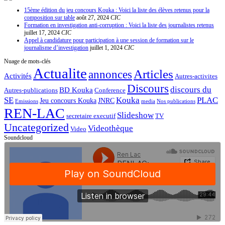
15ème édition du jeu concours Kouka : Voici la liste des élèves retenus pour la
composition sur table
août 27, 2024
CIC
Formation en investigation anti-corruption : Voici la liste des journalistes retenus
juillet 17, 2024
CIC
Appel à candidature pour participation à une session de formation sur le
journalisme d’investigation
juillet 1, 2024
CIC
Nuage de mots-clés
Actualite
Articles
annonces
Activités
Autres-activites
Discours
discours du
BD Kouka
Autres-publications
Conference
SE
Kouka
PLAC
Jeu concours Kouka
JNRC
Emissions
media
Nos publications
REN-LAC
Slideshow
secretaire executif
TV
Uncategorized
Videothèque
Video
Soundcloud