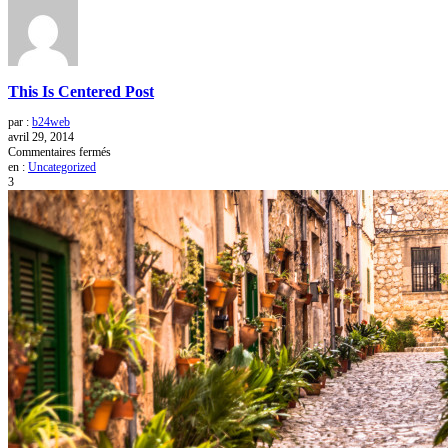
This Is Centered Post
par :
b24web
avril 29, 2014
sur
Commentaires fermés
This
en :
Uncategorized
Is
3
Centered
Post