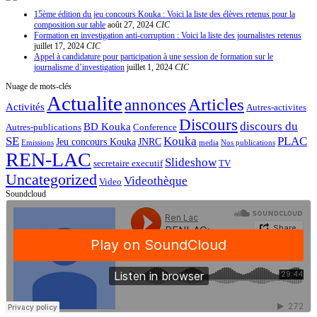
15ème édition du jeu concours Kouka : Voici la liste des élèves retenus pour la
composition sur table
août 27, 2024
CIC
Formation en investigation anti-corruption : Voici la liste des journalistes retenus
juillet 17, 2024
CIC
Appel à candidature pour participation à une session de formation sur le
journalisme d’investigation
juillet 1, 2024
CIC
Nuage de mots-clés
Actualite
Articles
annonces
Activités
Autres-activites
Discours
discours du
BD Kouka
Autres-publications
Conference
SE
Kouka
PLAC
Jeu concours Kouka
JNRC
Emissions
media
Nos publications
REN-LAC
Slideshow
secretaire executif
TV
Uncategorized
Videothèque
Video
Soundcloud