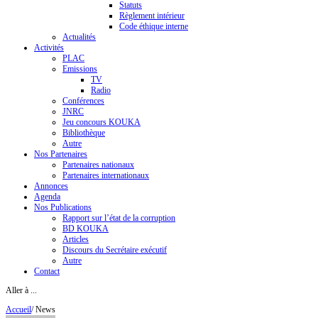
Statuts
Règlement intérieur
Code éthique interne
Actualités
Activités
PLAC
Emissions
TV
Radio
Conférences
JNRC
Jeu concours KOUKA
Bibliothèque
Autre
Nos Partenaires
Partenaires nationaux
Partenaires internationaux
Annonces
Agenda
Nos Publications
Rapport sur l’état de la corruption
BD KOUKA
Articles
Discours du Secrétaire exécutif
Autre
Contact
Aller à ...
Accueil
/
News