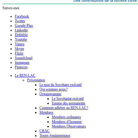
Suivez-moi
Facebook
Twitter
Google Plus
Linkedin
Dribbble
Youtube
Vimeo
Skype
Flickr
Soundcloud
Instagram
Pinterest
Le REN-LAC
Présentation
Le mot du Secrétaire exécutif
Qui sommes nous?
Organigramme
Le Secrétariat exécutif
Equipe des permanents
Comment adhérer au REN-LAC?
Membres
Membres ordinaires
Membres d’honneur
Membres Observateurs
CRAC
Textes fondamentaux