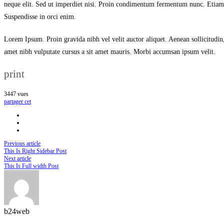
neque elit. Sed ut imperdiet nisi. Proin condimentum fermentum nunc. Etiam p
Suspendisse in orci enim.
Lorem Ipsum. Proin gravida nibh vel velit auctor aliquet. Aenean sollicitudin,
amet nibh vulputate cursus a sit amet mauris. Morbi accumsan ipsum velit.
print
3447
vues
partager cet
Previous article
This Is Right Sidebar Post
Next article
This Is Full width Post
b24web