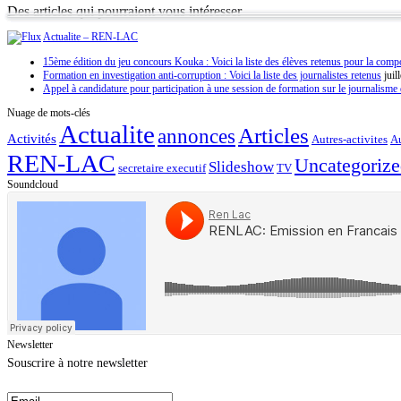
Des articles qui pourraient vous intéresser
Actualite – REN-LAC
15ème édition du jeu concours Kouka : Voici la liste des élèves retenus pour la compo
Formation en investigation anti-corruption : Voici la liste des journalistes retenus
juil
Appel à candidature pour participation à une session de formation sur le journalisme 
Nuage de mots-clés
Actualite
Articles
annonces
Activités
Autres-activites
Au
REN-LAC
Uncategoriz
Slideshow
secretaire executif
TV
Soundcloud
Newsletter
Souscrire à notre newsletter