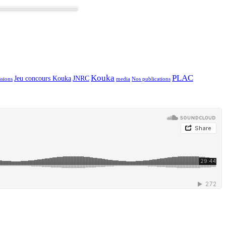
Kouka
PLAC
Jeu concours Kouka
JNRC
sions
media
Nos publications