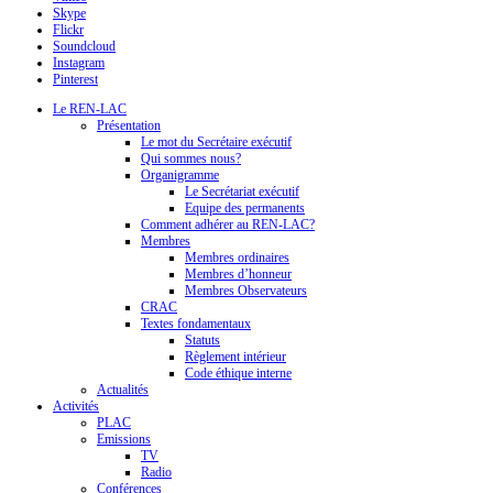
Skype
Flickr
Soundcloud
Instagram
Pinterest
Le REN-LAC
Présentation
Le mot du Secrétaire exécutif
Qui sommes nous?
Organigramme
Le Secrétariat exécutif
Equipe des permanents
Comment adhérer au REN-LAC?
Membres
Membres ordinaires
Membres d’honneur
Membres Observateurs
CRAC
Textes fondamentaux
Statuts
Règlement intérieur
Code éthique interne
Actualités
Activités
PLAC
Emissions
TV
Radio
Conférences