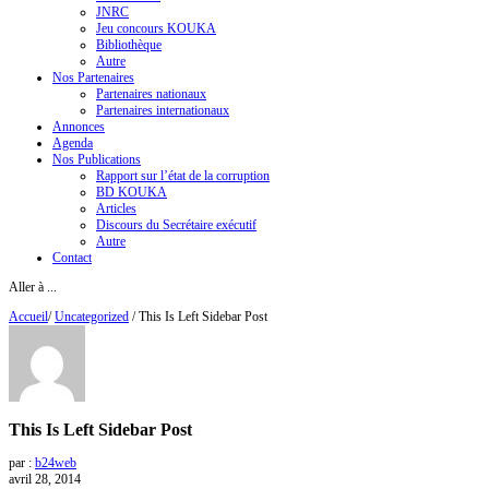
JNRC
Jeu concours KOUKA
Bibliothèque
Autre
Nos Partenaires
Partenaires nationaux
Partenaires internationaux
Annonces
Agenda
Nos Publications
Rapport sur l’état de la corruption
BD KOUKA
Articles
Discours du Secrétaire exécutif
Autre
Contact
Aller à ...
Accueil
/
Uncategorized
/
This Is Left Sidebar Post
This Is Left Sidebar Post
par :
b24web
avril 28, 2014