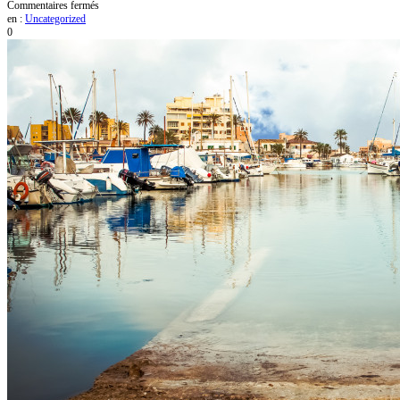
sur
Commentaires fermés
This
en :
Uncategorized
Is
0
Left
Sidebar
Post