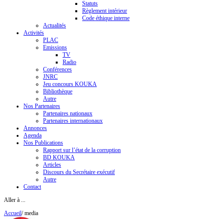
Statuts
Règlement intérieur
Code éthique interne
Actualités
Activités
PLAC
Emissions
TV
Radio
Conférences
JNRC
Jeu concours KOUKA
Bibliothèque
Autre
Nos Partenaires
Partenaires nationaux
Partenaires internationaux
Annonces
Agenda
Nos Publications
Rapport sur l’état de la corruption
BD KOUKA
Articles
Discours du Secrétaire exécutif
Autre
Contact
Aller à ...
Accueil
/
media