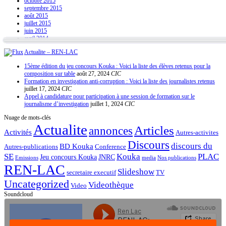
octobre 2015
septembre 2015
août 2015
juillet 2015
juin 2015
avril 2014
Actualite – REN-LAC
15ème édition du jeu concours Kouka : Voici la liste des élèves retenus pour la
composition sur table
août 27, 2024
CIC
Formation en investigation anti-corruption : Voici la liste des journalistes retenus
juillet 17, 2024
CIC
Appel à candidature pour participation à une session de formation sur le
journalisme d’investigation
juillet 1, 2024
CIC
Nuage de mots-clés
Actualite
Articles
annonces
Activités
Autres-activites
Discours
discours du
BD Kouka
Autres-publications
Conference
SE
Kouka
PLAC
Jeu concours Kouka
JNRC
Emissions
media
Nos publications
REN-LAC
Slideshow
secretaire executif
TV
Uncategorized
Videothèque
Video
Soundcloud