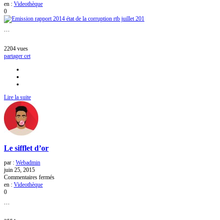
Emission
en :
Videothèque
rapport
0
2014
état
...
de
la
corruption
2204
vues
rtb
partager cet
juillet
201
Lire la suite
Le sifflet d’or
par :
Webadmin
juin 25, 2015
sur
Commentaires fermés
Le
en :
Videothèque
sifflet
0
d’or
...