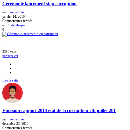
Cérémonie lancement stop corruption
par :
Webadmin
janvier 14, 2016
sur
Commentaires fermés
Cérémonie
en :
Videothèque
lancement
0
stop
corruption
...
2336
vues
partager cet
Lire la suite
Emission rapport 2014 état de la corruption rtb juillet 201
par :
Webadmin
décembre 23, 2015
sur
Commentaires fermés