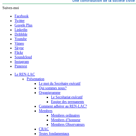
Suivez-moi
Facebook
Twitter
Google Plus
Linkedin
Dribbble
Youtube
Vimeo
Skype
Flickr
Soundcloud
Instagram
Pinterest
Le REN-LAC
Présentation
Le mot du Secrétaire exécutif
Qui sommes nous?
Organigramme
Le Secrétariat exécutif
Equipe des permanents
Comment adhérer au REN-LAC?
Membres
Membres ordinaires
Membres d’honneur
Membres Observateurs
CRAC
Textes fondamentaux