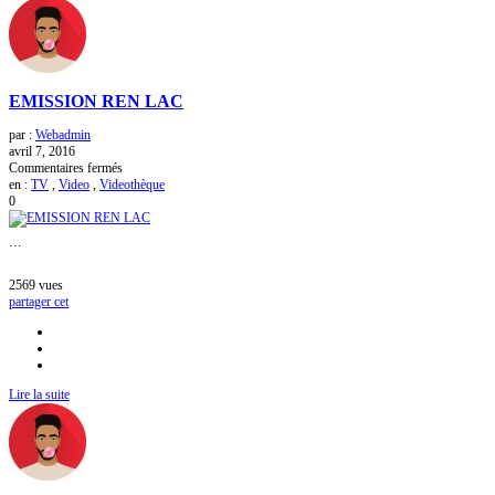
EMISSION REN LAC
par :
Webadmin
avril 7, 2016
sur
Commentaires fermés
EMISSION
en :
TV
,
Video
,
Videothèque
REN
0
LAC
...
2569
vues
partager cet
Lire la suite