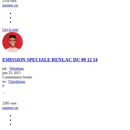
2554
vues
partager cet
Lire la suite
EMISSION SPECIALE RENLAC DU 09 12 14
par :
Webadmin
juin 23, 2015
sur
Commentaires fermés
EMISSION
en :
Videothèque
SPECIALE
0
RENLAC
...
DU
09
12
2395
vues
14
partager cet