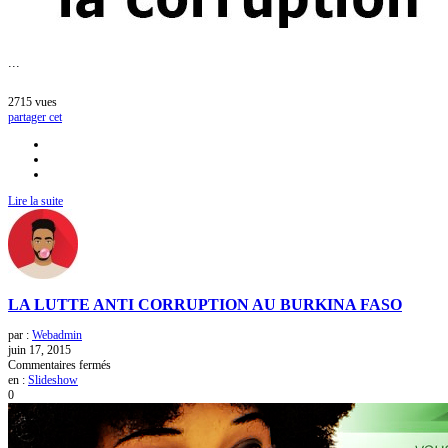
...
2715
vues
partager cet
Lire la suite
LA LUTTE ANTI CORRUPTION AU BURKINA FASO
par :
Webadmin
juin 17, 2015
sur
Commentaires fermés
LA
en :
Slideshow
LUTTE
0
ANTI
CORRUPTION
AU