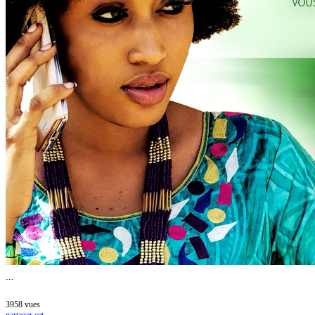
BURKINA
FASO
...
3958
vues
partager cet