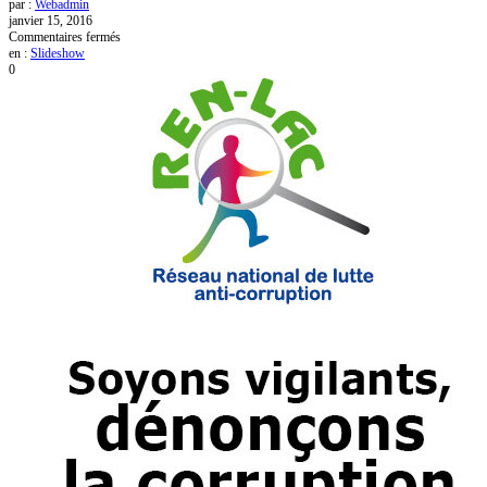
par :
Webadmin
janvier 15, 2016
sur
Commentaires fermés
SOYONS
en :
Slideshow
VIGILANTS,
0
DÉNONÇONS
LA
CORRUPTION