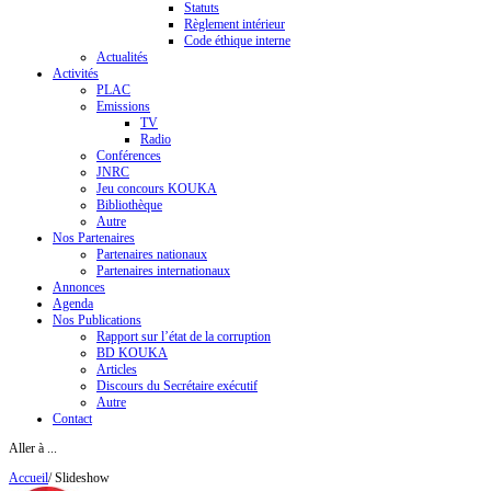
Statuts
Règlement intérieur
Code éthique interne
Actualités
Activités
PLAC
Emissions
TV
Radio
Conférences
JNRC
Jeu concours KOUKA
Bibliothèque
Autre
Nos Partenaires
Partenaires nationaux
Partenaires internationaux
Annonces
Agenda
Nos Publications
Rapport sur l’état de la corruption
BD KOUKA
Articles
Discours du Secrétaire exécutif
Autre
Contact
Aller à ...
Accueil
/
Slideshow