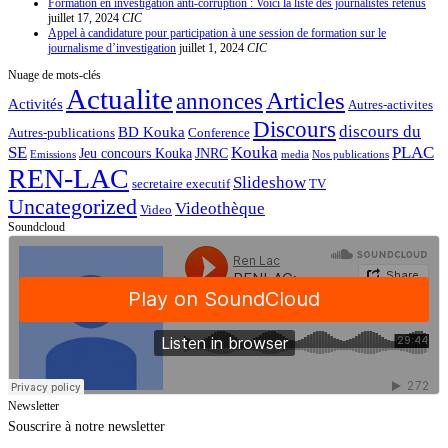
Formation en investigation anti-corruption : Voici la liste des journalistes retenus
juillet 17, 2024
CIC
Appel à candidature pour participation à une session de formation sur le
journalisme d’investigation
juillet 1, 2024
CIC
Nuage de mots-clés
Actualite
Articles
annonces
Activités
Autres-activites
Discours
discours du
BD Kouka
Autres-publications
Conference
SE
Kouka
PLAC
Jeu concours Kouka
JNRC
Emissions
media
Nos publications
REN-LAC
Slideshow
secretaire executif
TV
Uncategorized
Videothèque
Video
Soundcloud
Newsletter
Souscrire à notre newsletter