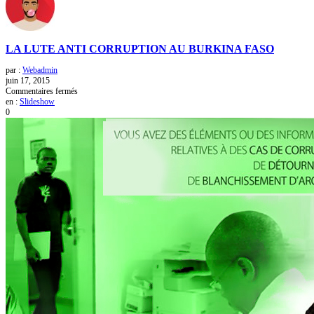
LA LUTE ANTI CORRUPTION AU BURKINA FASO
par :
Webadmin
juin 17, 2015
sur
Commentaires fermés
LA
en :
Slideshow
LUTE
0
ANTI
CORRUPTION
AU
BURKINA
FASO