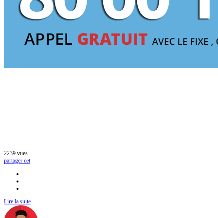
...
2239
vues
partager cet
Lire la suite