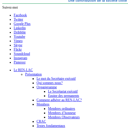
Suivez-moi
Facebook
Twitter
Google Plus
Linkedin
Dribbble
Youtube
Vimeo
Skype
Flickr
Soundcloud
Instagram
Pinterest
Le REN-LAC
Présentation
Le mot du Secrétaire exécutif
Qui sommes nous?
Organigramme
Le Secrétariat exécutif
Equipe des permanents
Comment adhérer au REN-LAC?
Membres
Membres ordinaires
Membres d’honneur
Membres Observateurs
CRAC
Textes fondamentaux