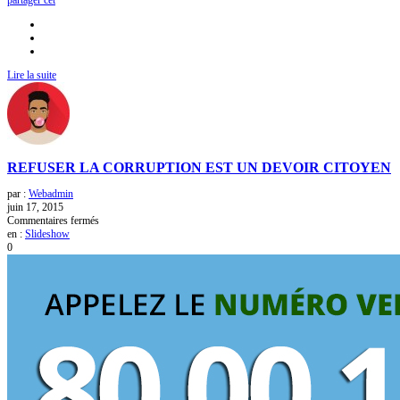
Lire la suite
REFUSER LA CORRUPTION EST UN DEVOIR CITOYEN
par :
Webadmin
juin 17, 2015
sur
Commentaires fermés
REFUSER
en :
Slideshow
LA
0
CORRUPTION
EST
UN
DEVOIR
CITOYEN