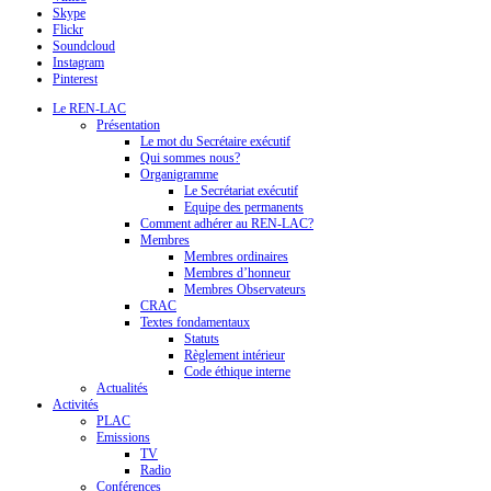
Skype
Flickr
Soundcloud
Instagram
Pinterest
Le REN-LAC
Présentation
Le mot du Secrétaire exécutif
Qui sommes nous?
Organigramme
Le Secrétariat exécutif
Equipe des permanents
Comment adhérer au REN-LAC?
Membres
Membres ordinaires
Membres d’honneur
Membres Observateurs
CRAC
Textes fondamentaux
Statuts
Règlement intérieur
Code éthique interne
Actualités
Activités
PLAC
Emissions
TV
Radio
Conférences