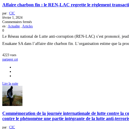
Affaire charbon fin : le REN-LAC regrette le règlement transacti
par :
CIC
février 1, 2024
sur
Commentaires fermés
Affaire
en :
Actualite
,
Articles
charbon
0
fin
Le Réseau national de Lutte anti-corruption (REN-LAC) s’est prononcé, jeudi 
:
le
Essakane SA dans l’affaire dite charbon fin. L’organisation estime que la procéd
REN-
LAC
4223
vues
regrette
partager cet
le
règlement
transactionnel
conclu
par
l’État
Lire la suite
Commémoration de la journée internationale de lutte contre la cor
contre le phénomène une partie intégrante de la lutte anti-terrori
par :
CIC