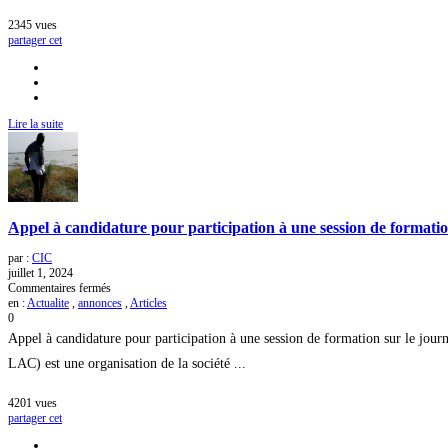
Voici
2345
vues
la
partager cet
liste
des
journalistes
retenus
Lire la suite
Appel à candidature pour participation à une session de formatio
par :
CIC
juillet 1, 2024
sur
Commentaires fermés
Appel
en :
Actualite
,
annonces
,
Articles
à
0
candidature
Appel à candidature pour participation à une session de formation sur le jour
pour
participation
LAC) est une organisation de la société ...
à
une
4201
vues
session
partager cet
de
formation