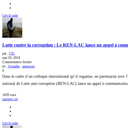
sur
le
journalisme
d’investigation
Lire la suite
Lutte contre la corruption : Le REN-LAC lance un appel à comm
par :
CIC
mai 10, 2024
sur
Commentaires fermés
Lutte
en :
Actualite
,
annonces
contre
0
la
Dans le cadre d’un colloque international qu’il organise, en partenariat ave
corruption
:
national de Lutte anti-corruption (REN-LAC) lance un appel à communications 
Le
REN-
3439
vues
LAC
partager cet
lance
un
appel
à
communications
pour
Lire la suite
un