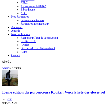
JNRC
Jeu concours KOUKA
Bibliothèque
Autre
Nos Partenaires
Partenaires nationaux
Partenaires internationaux
Annonces
Agenda
Nos Publications
Rapport sur l’état de la corruption
BD KOUKA
Articles
Discours du Secrétaire exécutif
Autre
Contact
Aller à ...
Accueil
/
Actualite
15ème édition du jeu concours Kouka : Voici la liste des élèves re
par :
CIC
août 27, 2024