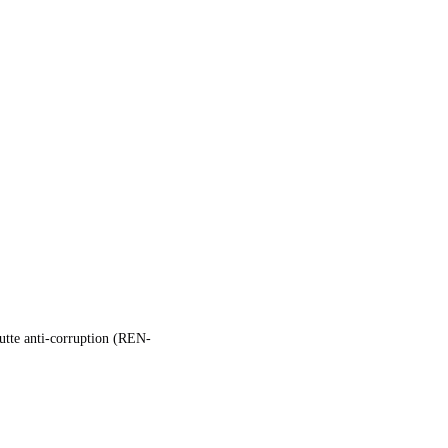
Lutte anti-corruption (REN-