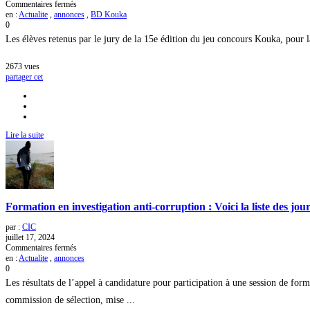
sur
Commentaires fermés
15ème
en :
Actualite
,
annonces
,
BD Kouka
édition
0
du
Les élèves retenus par le jury de la 15e édition du jeu concours Kouka, pour l
jeu
concours
Kouka
2673
vues
:
partager cet
Voici
la
liste
des
élèves
Lire la suite
retenus
pour
la
composition
sur
table
Formation en investigation anti-corruption : Voici la liste des jou
par :
CIC
juillet 17, 2024
sur
Commentaires fermés
Formation
en :
Actualite
,
annonces
en
0
investigation
Les résultats de l’appel à candidature pour participation à une session de for
anti-
corruption
commission de sélection, mise ...
: