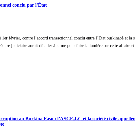
onnel conclu par l’État
1er février, contre l’accord transactionnel conclu entre l’État burkinabè et la
ure judiciaire aurait dû aller à terme pour faire la lumière sur cette affaire et 
ruption au Burkina Faso : l’ASCE-LC et la société civile appellent 
ste