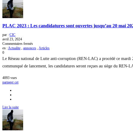
colloque
international
PLAC 2023 : Les candidatures sont ouvertes jusqu’au 20 mai 20
par :
CIC
avril 23, 2024
sur
Commentaires fermés
PLAC
en :
Actualite
,
annonces
,
Articles
2023
0
:
Le Réseau national de Lutte anti-corruption (REN-LAC) a procédé ce mardi 2
Les
candidatures
communqué de lancement, les candidatures seront reçues au siège du REN-LAC 
sont
ouvertes
4093
vues
jusqu’au
partager cet
20
mai
2024
Lire la suite