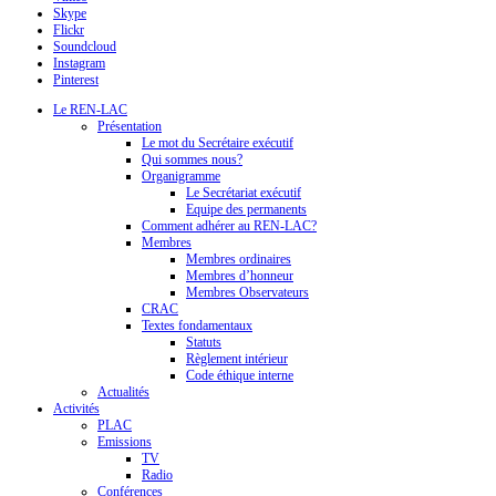
Skype
Flickr
Soundcloud
Instagram
Pinterest
Le REN-LAC
Présentation
Le mot du Secrétaire exécutif
Qui sommes nous?
Organigramme
Le Secrétariat exécutif
Equipe des permanents
Comment adhérer au REN-LAC?
Membres
Membres ordinaires
Membres d’honneur
Membres Observateurs
CRAC
Textes fondamentaux
Statuts
Règlement intérieur
Code éthique interne
Actualités
Activités
PLAC
Emissions
TV
Radio
Conférences