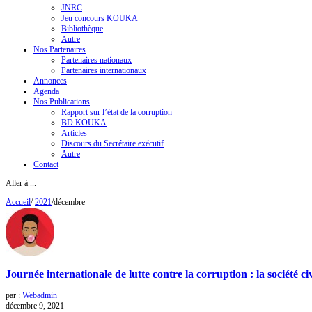
JNRC
Jeu concours KOUKA
Bibliothèque
Autre
Nos Partenaires
Partenaires nationaux
Partenaires internationaux
Annonces
Agenda
Nos Publications
Rapport sur l’état de la corruption
BD KOUKA
Articles
Discours du Secrétaire exécutif
Autre
Contact
Aller à ...
Accueil
/
2021
/
décembre
Journée internationale de lutte contre la corruption : la société ci
par :
Webadmin
décembre 9, 2021