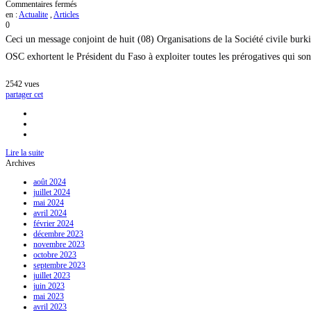
sur
Commentaires fermés
Journée
en :
Actualite
,
Articles
internationale
0
de
Ceci un message conjoint de huit (08) Organisations de la Société civile burk
lutte
contre
OSC exhortent le Président du Faso à exploiter toutes les prérogatives qui so
la
corruption
2542
vues
:
partager cet
la
société
civile
appelle
à
passer
Lire la suite
aux
Archives
actes
août 2024
juillet 2024
mai 2024
avril 2024
février 2024
décembre 2023
novembre 2023
octobre 2023
septembre 2023
juillet 2023
juin 2023
mai 2023
avril 2023