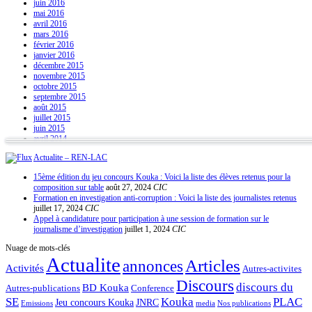
juin 2016
mai 2016
avril 2016
mars 2016
février 2016
janvier 2016
décembre 2015
novembre 2015
octobre 2015
septembre 2015
août 2015
juillet 2015
juin 2015
avril 2014
Actualite – REN-LAC
15ème édition du jeu concours Kouka : Voici la liste des élèves retenus pour la
composition sur table
août 27, 2024
CIC
Formation en investigation anti-corruption : Voici la liste des journalistes retenus
juillet 17, 2024
CIC
Appel à candidature pour participation à une session de formation sur le
journalisme d’investigation
juillet 1, 2024
CIC
Nuage de mots-clés
Actualite
Articles
annonces
Activités
Autres-activites
Discours
discours du
BD Kouka
Autres-publications
Conference
SE
Kouka
PLAC
Jeu concours Kouka
JNRC
Emissions
media
Nos publications