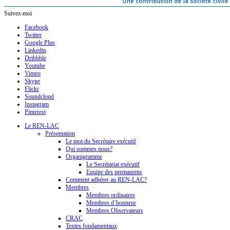
Suivez-moi
Facebook
Twitter
Google Plus
Linkedin
Dribbble
Youtube
Vimeo
Skype
Flickr
Soundcloud
Instagram
Pinterest
Le REN-LAC
Présentation
Le mot du Secrétaire exécutif
Qui sommes nous?
Organigramme
Le Secrétariat exécutif
Equipe des permanents
Comment adhérer au REN-LAC?
Membres
Membres ordinaires
Membres d’honneur
Membres Observateurs
CRAC
Textes fondamentaux