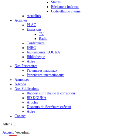
Statuts
Règlement intérieur
Code éthique interne
Actualités
Activités
PLAC
Emissions
TV
Radio
Conférences
JNRC
Jeu concours KOUKA
Bibliothèque
Autre
Nos Partenaires
Partenaires nationaux
Partenaires internationaux
Annonces
Agenda
Nos Publications
Rapport sur l’état de la corruption
BD KOUKA
Articles
Discours du Secrétaire exécutif
Autre
Contact
Aller à ...
Accueil
/
Webadmin