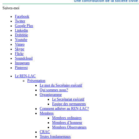
Suivez-moi
Facebook
Twitter
Google Plus
Linkedin
Dribbble
Youtube
Vimeo
Skype
Flickr
Soundcloud
Instagram
Pinterest
Le REN-LAC
Présentation
Le mot du Secrétaire exécutif
Qui sommes nous?
Organigramme
Le Secrétariat exécutif
Equipe des permanents
Comment adhérer au REN-LAC?
Membres
Membres ordinaires
Membres d’honneur
Membres Observateurs
CRAC
Textes fondamentaux