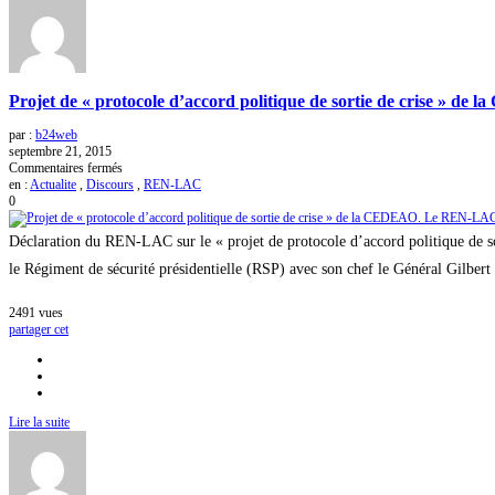
Projet de « protocole d’accord politique de sortie de crise » d
par :
b24web
septembre 21, 2015
sur
Commentaires fermés
Projet
en :
Actualite
,
Discours
,
REN-LAC
de
0
« protocole
d’accord
Déclaration du REN-LAC sur le « projet de protocole d’accord politique de s
politique
de
le Régiment de sécurité présidentielle (RSP) avec son chef le Général Gilbert 
sortie
de
2491
vues
crise »
partager cet
de
la
CEDEAO.
Le
REN-
LAC
Lire la suite
rejette.