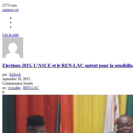
à
2173
vues
tout
partager cet
prix,
la
corruption
et
la
fraude
Lire la suite
électorales.
Elections 2015. L’ASCE et le REN-LAC optent pour la sensibilisa
par :
b24web
septembre 10, 2015
sur
Commentaires fermés
Elections
en :
Actualite
,
REN-LAC
2015.
0
L’ASCE
et
le
REN-
LAC
optent
pour
la
sensibilisation