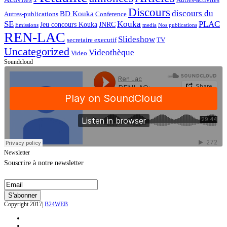
Discours
discours du
BD Kouka
Autres-publications
Conference
SE
Kouka
PLAC
Jeu concours Kouka
JNRC
Emissions
media
Nos publications
REN-LAC
Slideshow
secretaire executif
TV
Uncategorized
Videothèque
Video
Soundcloud
Newsletter
Souscrire à notre newsletter
Copyright 2017|
B24WEB