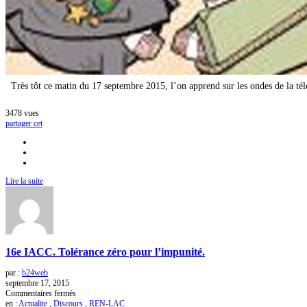
Très tôt ce matin du 17 septembre 2015, l’on apprend sur les ondes de la tél
3478
vues
partager cet
Lire la suite
16e IACC. Tolérance zéro pour l’impunité.
par :
b24web
septembre 17, 2015
sur
Commentaires fermés
16e
en :
Actualite
,
Discours
,
REN-LAC