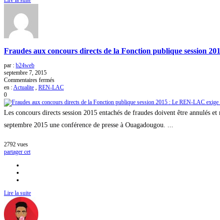
Fraudes aux concours directs de la Fonction publique session 201
par :
b24web
septembre 7, 2015
sur
Commentaires fermés
Fraudes
en :
Actualite
,
REN-LAC
aux
0
concours
directs
Les concours directs session 2015 entachés de fraudes doivent être annulés et
de
la
septembre 2015 une conférence de presse à Ouagadougou. ...
Fonction
publique
2792
vues
session
partager cet
2015
:
Le
REN-
LAC
exige
Lire la suite
le
rétablissement
de
l’égalité