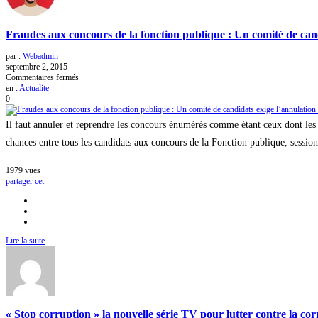
de
chance
entre
Fraudes aux concours de la fonction publique : Un comité de cand
candidats.
par :
Webadmin
septembre 2, 2015
sur
Commentaires fermés
Fraudes
en :
Actualite
aux
0
concours
de
Il faut annuler et reprendre les concours énumérés comme étant ceux dont les ép
la
fonction
chances entre tous les candidats aux concours de la Fonction publique, session 
publique
:
1979
vues
Un
partager cet
comité
de
candidats
exige
l’annulation
et
Lire la suite
la
reprise
des
concours
concernés
« Stop corruption » la nouvelle série TV pour lutter contre la cor