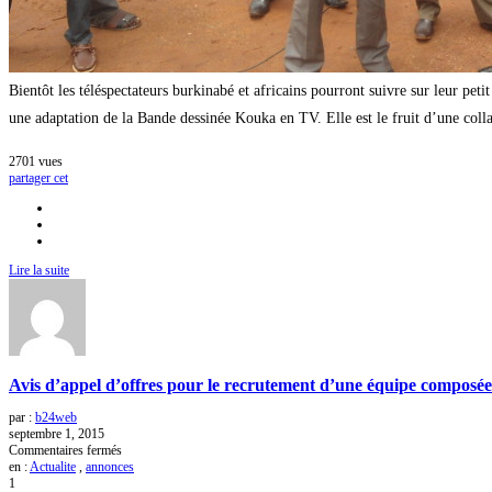
Bientôt les téléspectateurs burkinabé et africains pourront suivre sur leur pet
une adaptation de la Bande dessinée Kouka en TV. Elle est le fruit d’une col
2701
vues
partager cet
Lire la suite
Avis d’appel d’offres pour le recrutement d’une équipe composée 
par :
b24web
septembre 1, 2015
sur
Commentaires fermés
Avis
en :
Actualite
,
annonces
d’appel
1