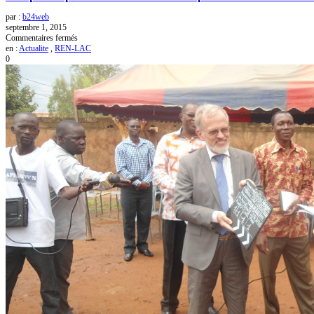
par :
b24web
septembre 1, 2015
sur
Commentaires fermés
«
en :
Actualite
,
REN-LAC
Stop
0
corruption
»
la
nouvelle
série
TV
pour
lutter
contre
la
corruption.