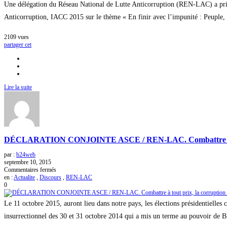
Une délégation du Réseau National de Lutte Anticorruption (REN-LAC) a pris
Anticorruption, IACC 2015 sur le thème « En finir avec l’impunité : Peuple, I
2109
vues
partager cet
Lire la suite
DÉCLARATION CONJOINTE ASCE / REN-LAC. Combattre à tout pr
par :
b24web
septembre 10, 2015
sur
Commentaires fermés
DÉCLARATION
en :
Actualite
,
Discours
,
REN-LAC
CONJOINTE
0
ASCE
/
Le 11 octobre 2015, auront lieu dans notre pays, les élections présidentielles
REN-
LAC.
insurrectionnel des 30 et 31 octobre 2014 qui a mis un terme au pouvoir de B
Combattre