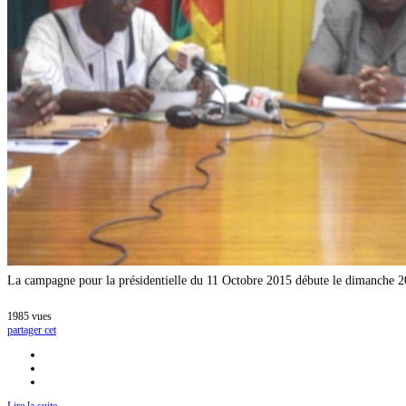
des
différents
acteurs
à
travers
une
campagne.
La campagne pour la présidentielle du 11 Octobre 2015 débute le dimanche 20 
1985
vues
partager cet
Lire la suite