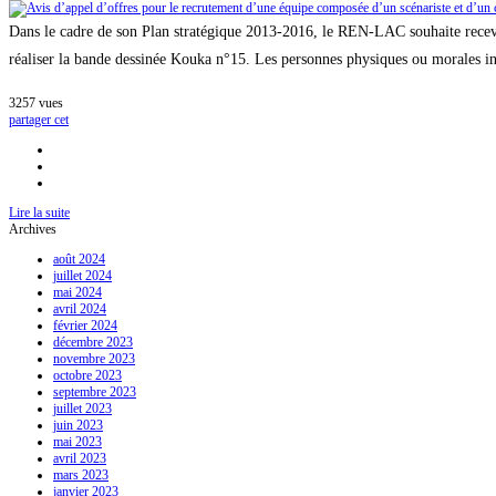
d’offres
pour
Dans le cadre de son Plan stratégique 2013-2016, le REN-LAC souhaite recevo
le
recrutement
réaliser la bande dessinée Kouka n°15. Les personnes physiques ou morales in
d’une
équipe
3257
vues
composée
partager cet
d’un
scénariste
et
d’un
caricaturiste
pour
Lire la suite
réaliser
Archives
la
bande
août 2024
dessinée
juillet 2024
Kouka
mai 2024
n°15
avril 2024
février 2024
décembre 2023
novembre 2023
octobre 2023
septembre 2023
juillet 2023
juin 2023
mai 2023
avril 2023
mars 2023
janvier 2023