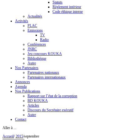
Statuts
Règlement intérieur
Code éthique interne
Actualités
Activités
PLAC
Emissions
TV
Radio
Conférences
JNRC
Jeu concours KOUKA
Bibliothèque
Autre
Nos Partenaires
Partenaires nationaux
Partenaires internationaux
Annonces
Agenda
Nos Publications
Rapport sur l’état de la corruption
BD KOUKA
Articles
Discours du Secrétaire exécutif
Autre
Contact
Aller à ...
Accueil
/
2015
/
septembre