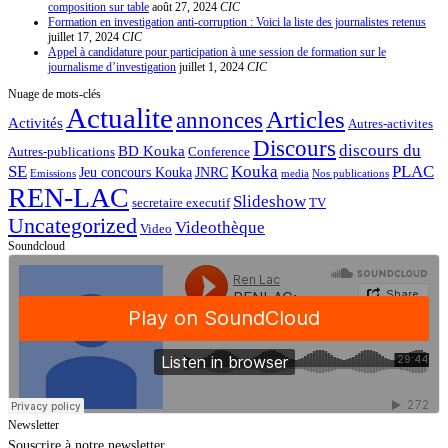
composition sur table
août 27, 2024
CIC
Formation en investigation anti-corruption : Voici la liste des journalistes retenus
juillet 17, 2024
CIC
Appel à candidature pour participation à une session de formation sur le
journalisme d’investigation
juillet 1, 2024
CIC
Nuage de mots-clés
Actualite
Articles
annonces
Activités
Autres-activites
Discours
discours du
BD Kouka
Autres-publications
Conference
SE
Kouka
PLAC
Jeu concours Kouka
JNRC
Emissions
media
Nos publications
REN-LAC
Slideshow
secretaire executif
TV
Uncategorized
Videothèque
Video
Soundcloud
Newsletter
Souscrire à notre newsletter