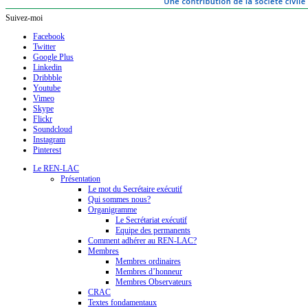
Suivez-moi
Facebook
Twitter
Google Plus
Linkedin
Dribbble
Youtube
Vimeo
Skype
Flickr
Soundcloud
Instagram
Pinterest
Le REN-LAC
Présentation
Le mot du Secrétaire exécutif
Qui sommes nous?
Organigramme
Le Secrétariat exécutif
Equipe des permanents
Comment adhérer au REN-LAC?
Membres
Membres ordinaires
Membres d’honneur
Membres Observateurs
CRAC
Textes fondamentaux