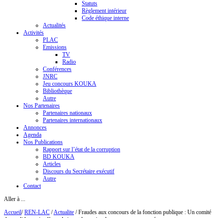
Statuts
Règlement intérieur
Code éthique interne
Actualités
Activités
PLAC
Emissions
TV
Radio
Conférences
JNRC
Jeu concours KOUKA
Bibliothèque
Autre
Nos Partenaires
Partenaires nationaux
Partenaires internationaux
Annonces
Agenda
Nos Publications
Rapport sur l’état de la corruption
BD KOUKA
Articles
Discours du Secrétaire exécutif
Autre
Contact
Aller à ...
Accueil
/
REN-LAC
/
Actualite
/
Fraudes aux concours de la fonction publique : Un comité