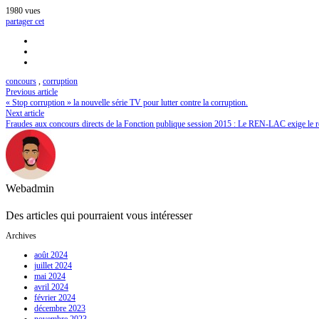
concours
1980
vues
concernés
partager cet
concours
,
corruption
Previous article
« Stop corruption » la nouvelle série TV pour lutter contre la corruption.
Next article
Fraudes aux concours directs de la Fonction publique session 2015 : Le REN-LAC exige le rét
Webadmin
Des articles qui pourraient vous intéresser
Archives
août 2024
juillet 2024
mai 2024
avril 2024
février 2024
décembre 2023
novembre 2023