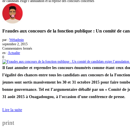
de candidats exige l’annulation et la reprise des concours concernés
Fraudes aux concours de la fonction publique : Un comité de cand
par :
Webadmin
septembre 2, 2015
sur
Commentaires fermés
Fraudes
en :
Actualite
aux
0
concours
de
Il faut annuler et reprendre les concours énumérés comme étant ceux dont 
la
fonction
l’égalité des chances entre tous les candidats aux concours de la Fonction
publique
jeunes sont sortis massivement les 30 et 31 octobre 2015 pour faire tombe
:
Un
bonne gouvernance. Tel est l’argumentaire déballé par un « Comité de jeu
comité
de
31 août 2015 à Ouagadougou, à l’occasion d’une conférence de presse.
candidats
exige
l’annulation
Lire la suite
et
la
print
reprise
des