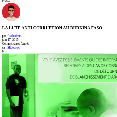
FASO
LA LUTE ANTI CORRUPTION AU BURKINA FASO
par :
Webadmin
juin 17, 2015
sur
Commentaires fermés
LA
en :
Slideshow
LUTE
0
ANTI
CORRUPTION
AU
BURKINA
FASO