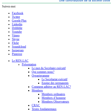
Suivez-moi
Facebook
Twitter
Google Plus
Linkedin
Dribbble
Youtube
Vimeo
Skype
Flickr
Soundcloud
Instagram
Pinterest
Le REN-LAC
Présentation
Le mot du Secrétaire exécutif
Qui sommes nous?
Organigramme
Le Secrétariat exécutif
Equipe des permanents
Comment adhérer au REN-LAC?
Membres
Membres ordinaires
Membres d’honneur
Membres Observateurs
CRAC
Textes fondamentaux