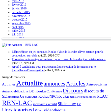
mars 2016
février 2016
janvier 2016
décembre 2015
novembre 2015
octobre 2015
septembre 2015
août 2015
juillet 2015
juin 2015
avril 2014
Actualite – REN-LAC
15ème édition du jeu concours Kouka : Voici la liste des élèves retenus pour la
composition sur table
août 27, 2024
CIC
Formation en investigation anti-corruption : Voici la liste des journalistes retenus
juillet 17, 2024
CIC
Appel à candidature pour participation à une session de formation sur le
journalisme d’investigation
juillet 1, 2024
CIC
Nuage de mots-clés
Actualite
Articles
annonces
Activités
Autres-activites
Discours
discours du
BD Kouka
Autres-publications
Conference
SE
Kouka
PLAC
Jeu concours Kouka
JNRC
Emissions
media
Nos publications
REN-LAC
Slideshow
secretaire executif
TV
Uncategorized
Videothèque
Video