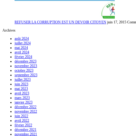
REFUSER LA CORRUPTION EST UN DEVOIR CITOYEN
juin 17, 2015
Comme
Archives
août 2024
juillet 2024
mai 2024
avril 2024
février 2024
décembre 2023
novembre 2023
octobre 2023
septembre 2023
juillet 2023
juin 2023
mai 2023
avril 2023
mars 2023
janvier 2023
décembre 2022
novembre 2022
juin 2022
avril 2022
février 2022
décembre 2021
novembre 2021