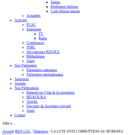
Statuts
Règlement intérieur
Code éthique interne
Actualités
Activités
PLAC
Emissions
TV
Radio
Conférences
JNRC
Jeu concours KOUKA
Bibliothèque
Autre
Nos Partenaires
Partenaires nationaux
Partenaires internationaux
Annonces
Agenda
Nos Publications
Rapport sur l’état de la corruption
BD KOUKA
Articles
Discours du Secrétaire exécutif
Autre
Contact
Aller à ...
Accueil
/
REN-LAC
/
Slideshow
/
LA LUTE ANTI CORRUPTION AU BURKINA