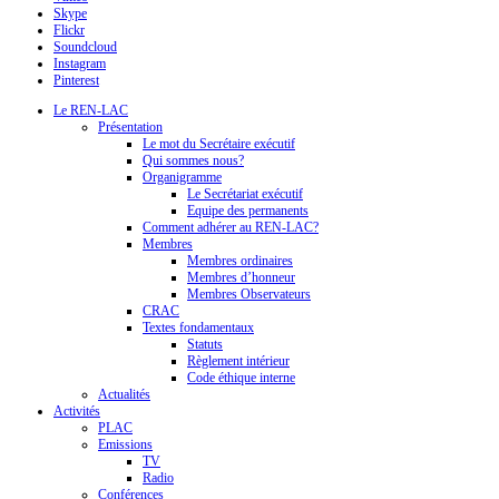
Skype
Flickr
Soundcloud
Instagram
Pinterest
Le REN-LAC
Présentation
Le mot du Secrétaire exécutif
Qui sommes nous?
Organigramme
Le Secrétariat exécutif
Equipe des permanents
Comment adhérer au REN-LAC?
Membres
Membres ordinaires
Membres d’honneur
Membres Observateurs
CRAC
Textes fondamentaux
Statuts
Règlement intérieur
Code éthique interne
Actualités
Activités
PLAC
Emissions
TV
Radio
Conférences