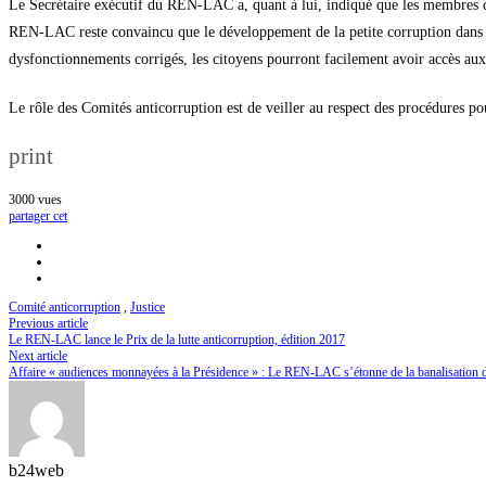
Le Secrétaire exécutif du REN-LAC a, quant à lui, indiqué que les membres
REN-LAC reste convaincu que le développement de la petite corruption dans l’a
dysfonctionnements corrigés, les citoyens pourront facilement avoir accès aux 
Le rôle des Comités anticorruption est de veiller au respect des procédures pou
print
3000
vues
partager cet
Comité anticorruption
,
Justice
Previous article
Le REN-LAC lance le Prix de la lutte anticorruption, édition 2017
Next article
Affaire « audiences monnayées à la Présidence » : Le REN-LAC s’étonne de la banalisation 
b24web