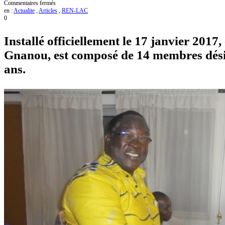
sur
Commentaires fermés
Le
en :
Actualite
,
Articles
,
REN-LAC
REN-
0
LAC
reçoit
Installé officiellement le 17 janvier 2017
une
délégation
Gnanou, est composé de 14 membres désig
du
Comité
ans.
anticorruption
de
la
justice