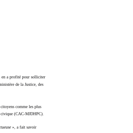
en a profité pour solliciter
inistère de la Justice, des
s citoyens comme les plus
tion civique (CAC-MJDHPC).
uctueuse
», a fait savoir