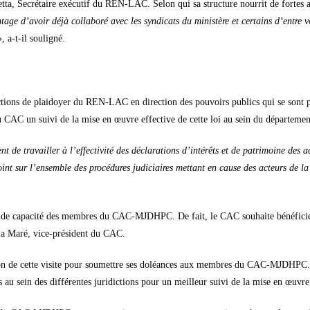
a, Secrétaire exécutif du REN-LAC. Selon qui sa structure nourrit de fortes a
age d’avoir déjà collaboré avec les syndicats du ministère et certains d’entre vo
, a-t-il souligné.
es actions de plaidoyer du REN-LAC en direction des pouvoirs publics qui se son
 CAC un suivi de la mise en œuvre effective de cette loi au sein du département
t de travailler à l’effectivité des déclarations d’intérêts et de patrimoine des ac
point sur l’ensemble des procédures judiciaires mettant en cause des acteurs de la 
ent de capacité des membres du CAC-MJDHPC. De fait, le CAC souhaite bénéfici
ma Maré, vice-président du CAC.
ion de cette visite pour soumettre ses doléances aux membres du CAC-MJDHPC. 
s au sein des différentes juridictions pour un meilleur suivi de la mise en œuvre 