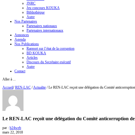
JNRC
Jeu concours KOUKA
Bibliothèque
Autre
Nos Partenaires
Partenaires nationaux
Partenaires internationaux
Annonces
Agenda
Nos Publications
Rapport sur l’état de la corruption
BD KOUKA
Articles
Discours du Secrétaire exécutif
Autre
Contact
Aller à ...
Accueil
/
REN-LAC
/
Actualite
/
Le REN-LAC reçoit une délégation du Comité anticorruption 
Le REN-LAC reçoit une délégation du Comité anticorruption de l
par :
b24web
mars 22, 2018