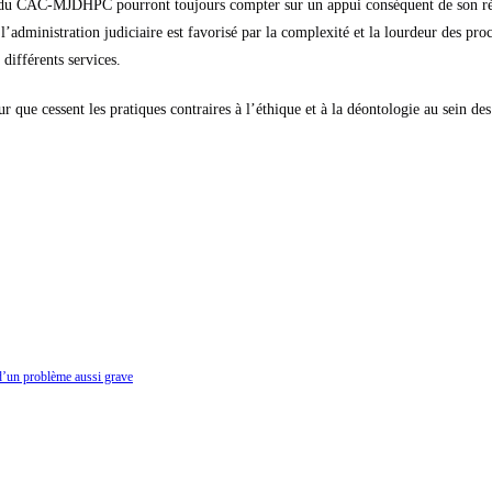
 du CAC-MJDHPC pourront toujours compter sur un appui conséquent de son ré
dministration judiciaire est favorisé par la complexité et la lourdeur des pro
différents services.
r que cessent les pratiques contraires à l’éthique et à la déontologie au sein des
d’un problème aussi grave