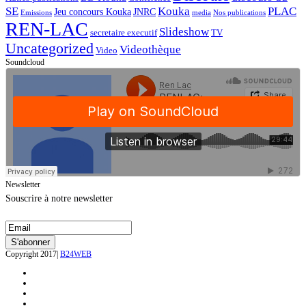
SE
Kouka
PLAC
Jeu concours Kouka
JNRC
Emissions
media
Nos publications
REN-LAC
Slideshow
secretaire executif
TV
Uncategorized
Videothèque
Video
Soundcloud
Newsletter
Souscrire à notre newsletter
Copyright 2017|
B24WEB