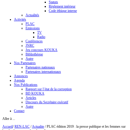
Statuts
Règlement intérieur
Code éthique interne
Actualités
Activités
PLAC
Emissions
TV
Radio
Conférences
JNRC
Jeu concours KOUKA
Bibliothèque
Autre
Nos Partenaires
Partenaires nationaux
Partenaires internationaux
Annonces
Agenda
Nos Publications
Rapport sur l’état de la corruption
BD KOUKA
Articles
Discours du Secrétaire exécutif
Autre
Contact
Aller à ...
Accueil
/
REN-LAC
/
Actualite
/
PLAC édition 2019 : la presse publique et les femmes sur