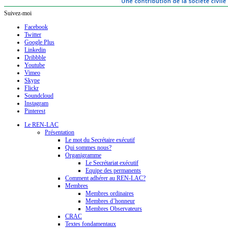
Suivez-moi
Facebook
Twitter
Google Plus
Linkedin
Dribbble
Youtube
Vimeo
Skype
Flickr
Soundcloud
Instagram
Pinterest
Le REN-LAC
Présentation
Le mot du Secrétaire exécutif
Qui sommes nous?
Organigramme
Le Secrétariat exécutif
Equipe des permanents
Comment adhérer au REN-LAC?
Membres
Membres ordinaires
Membres d’honneur
Membres Observateurs
CRAC
Textes fondamentaux