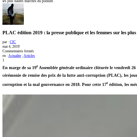
les plus hautes marches du podium
PLAC édition 2019 : la presse publique et les femmes sur les pl
par :
CIC
mai 4, 2019
sur
Commentaires fermés
PLAC
en :
Actualite
,
Articles
édition
1
2019
e
En marge de sa 19
Assemblée générale ordinaire clôturée le vendredi 26
:
la
cérémonie de remise des prix de la lutte anti-corruption (PLAC), les journ
presse
publique
e
corruption et la mal gouvernance en 2018. Pour cette 17
édition, les méd
et
les
femmes
sur
les
plus
hautes
marches
du
podium