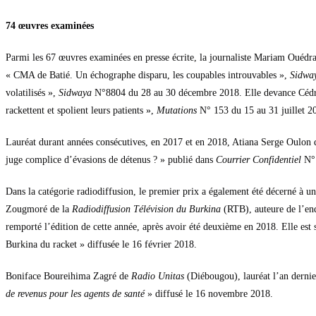
74 œuvres examinées
Parmi les 67 œuvres examinées en presse écrite, la journaliste Mariam Ouédr
« CMA de Batié. Un échographe disparu, les coupables introuvables »,
Sidwa
volatilisés »,
Sidwaya
N°8804 du 28 au 30 décembre 2018. Elle devance Cédr
rackettent et spolient leurs patients »,
Mutations
N° 153 du 15 au 31 juillet 2
Lauréat durant années consécutives, en 2017 et en 2018, Atiana Serge Oulon
juge complice d’évasions de détenus ? » publié dans
Courrier Confidentiel
N°1
Dans la catégorie radiodiffusion, le premier prix a également été décerné à un
Zougmoré de la
Radiodiffusion Télévision du Burkina
(RTB), auteure de l’enq
remporté l’édition de cette année, après avoir été deuxième en 2018. Elle e
Burkina du racket » diffusée le 16 février 2018.
Boniface Boureihima Zagré de
Radio Unitas
(Diébougou), lauréat l’an derni
de revenus pour les agents de santé
» diffusé le 16 novembre 2018.