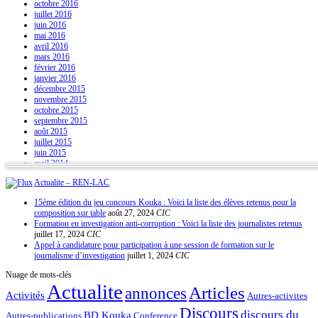
octobre 2016
juillet 2016
juin 2016
mai 2016
avril 2016
mars 2016
février 2016
janvier 2016
décembre 2015
novembre 2015
octobre 2015
septembre 2015
août 2015
juillet 2015
juin 2015
avril 2014
Actualite – REN-LAC
15ème édition du jeu concours Kouka : Voici la liste des élèves retenus pour la
composition sur table
août 27, 2024
CIC
Formation en investigation anti-corruption : Voici la liste des journalistes retenus
juillet 17, 2024
CIC
Appel à candidature pour participation à une session de formation sur le
journalisme d’investigation
juillet 1, 2024
CIC
Nuage de mots-clés
Actualite
Articles
annonces
Activités
Autres-activites
Discours
discours du
BD Kouka
Autres-publications
Conference