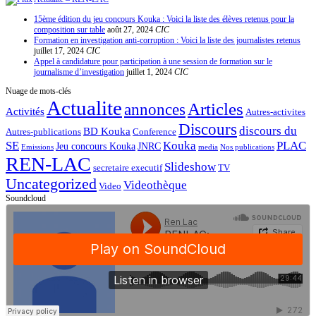
15ème édition du jeu concours Kouka : Voici la liste des élèves retenus pour la
composition sur table
août 27, 2024
CIC
Formation en investigation anti-corruption : Voici la liste des journalistes retenus
juillet 17, 2024
CIC
Appel à candidature pour participation à une session de formation sur le
journalisme d’investigation
juillet 1, 2024
CIC
Nuage de mots-clés
Actualite
Articles
annonces
Activités
Autres-activites
Discours
discours du
BD Kouka
Autres-publications
Conference
SE
Kouka
PLAC
Jeu concours Kouka
JNRC
Emissions
media
Nos publications
REN-LAC
Slideshow
secretaire executif
TV
Uncategorized
Videothèque
Video
Soundcloud