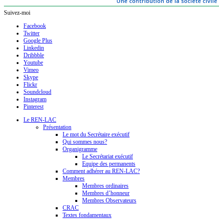
Suivez-moi
Facebook
Twitter
Google Plus
Linkedin
Dribbble
Youtube
Vimeo
Skype
Flickr
Soundcloud
Instagram
Pinterest
Le REN-LAC
Présentation
Le mot du Secrétaire exécutif
Qui sommes nous?
Organigramme
Le Secrétariat exécutif
Equipe des permanents
Comment adhérer au REN-LAC?
Membres
Membres ordinaires
Membres d’honneur
Membres Observateurs
CRAC
Textes fondamentaux