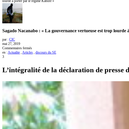
lourde à porter par le régime Kaboré »
Sagado Nacanabo : « La gouvernance vertueuse est trop lourde à
par :
CIC
mai 27, 2019
sur
Commentaires fermés
Sagado
en :
Actualite
,
Articles
,
discours du SE
Nacanabo
3
:
« La
L’intégralité de la déclaration de pres
gouvernance
vertueuse
est
trop
lourde
à
porter
par
le
régime
Kaboré »