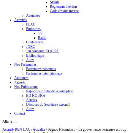
Statuts
Règlement intérieur
Code éthique interne
Actualités
Activités
PLAC
Emissions
TV
Radio
Conférences
JNRC
Jeu concours KOUKA
Bibliothèque
Autre
Nos Partenaires
Partenaires nationaux
Partenaires internationaux
Annonces
Agenda
Nos Publications
Rapport sur l’état de la corruption
BD KOUKA
Articles
Discours du Secrétaire exécutif
Autre
Contact
Aller à ...
Accueil
/
REN-LAC
/
Actualite
/
Sagado Nacanabo : « La gouvernance vertueuse est trop