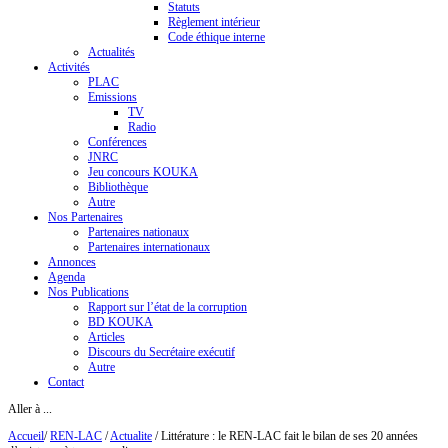
Statuts
Règlement intérieur
Code éthique interne
Actualités
Activités
PLAC
Emissions
TV
Radio
Conférences
JNRC
Jeu concours KOUKA
Bibliothèque
Autre
Nos Partenaires
Partenaires nationaux
Partenaires internationaux
Annonces
Agenda
Nos Publications
Rapport sur l’état de la corruption
BD KOUKA
Articles
Discours du Secrétaire exécutif
Autre
Contact
Aller à ...
Accueil
/
REN-LAC
/
Actualite
/
Littérature : le REN-LAC fait le bilan de ses 20 années