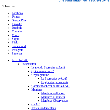
Suivez-moi
Facebook
Twitter
Google Plus
Linkedin
Dribbble
Youtube
Vimeo
Skype
Flickr
Soundcloud
Instagram
Pinterest
Le REN-LAC
Présentation
Le mot du Secrétaire exécutif
Qui sommes nous?
Organigramme
Le Secrétariat exécutif
Equipe des permanents
Comment adhérer au REN-LAC?
Membres
Membres ordinaires
Membres d’honneur
Membres Observateurs
CRAC
Textes fondamentaux