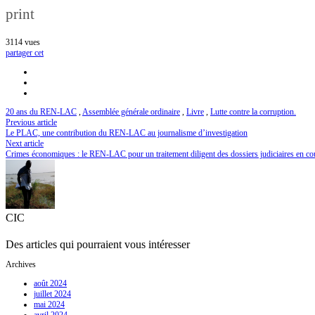
print
3114
vues
partager cet
20 ans du REN-LAC
,
Assemblée générale ordinaire
,
Livre
,
Lutte contre la corruption.
Previous article
Le PLAC, une contribution du REN-LAC au journalisme d’investigation
Next article
Crimes économiques : le REN-LAC pour un traitement diligent des dossiers judiciaires en co
CIC
Des articles qui pourraient vous intéresser
Archives
août 2024
juillet 2024
mai 2024
avril 2024