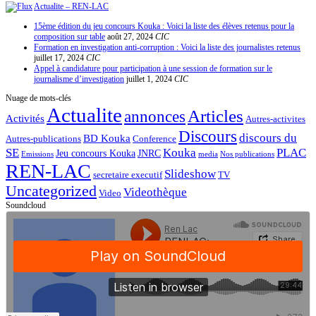
Actualite – REN-LAC
15ème édition du jeu concours Kouka : Voici la liste des élèves retenus pour la
composition sur table
août 27, 2024
CIC
Formation en investigation anti-corruption : Voici la liste des journalistes retenus
juillet 17, 2024
CIC
Appel à candidature pour participation à une session de formation sur le
journalisme d’investigation
juillet 1, 2024
CIC
Nuage de mots-clés
Actualite
Articles
annonces
Activités
Autres-activites
Discours
discours du
BD Kouka
Autres-publications
Conference
SE
Kouka
PLAC
Jeu concours Kouka
JNRC
Emissions
media
Nos publications
REN-LAC
Slideshow
secretaire executif
TV
Uncategorized
Videothèque
Video
Soundcloud