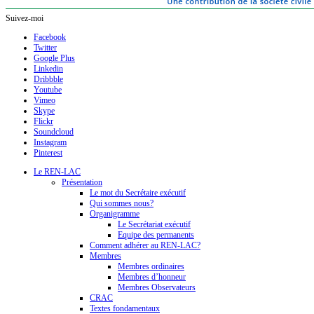
Suivez-moi
Facebook
Twitter
Google Plus
Linkedin
Dribbble
Youtube
Vimeo
Skype
Flickr
Soundcloud
Instagram
Pinterest
Le REN-LAC
Présentation
Le mot du Secrétaire exécutif
Qui sommes nous?
Organigramme
Le Secrétariat exécutif
Equipe des permanents
Comment adhérer au REN-LAC?
Membres
Membres ordinaires
Membres d’honneur
Membres Observateurs
CRAC
Textes fondamentaux