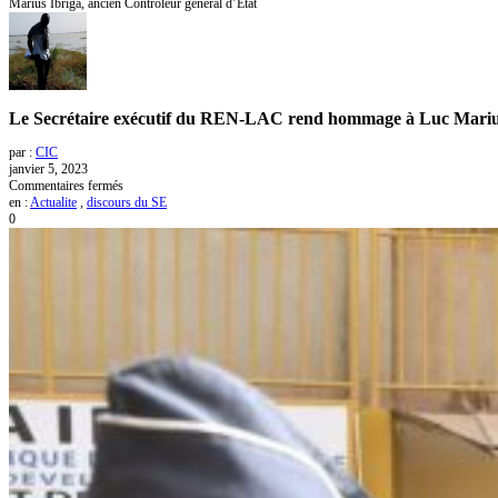
Marius Ibriga, ancien Contrôleur général d’État
Le Secrétaire exécutif du REN-LAC rend hommage à Luc Marius 
par :
CIC
janvier 5, 2023
sur
Commentaires fermés
Le
en :
Actualite
,
discours du SE
Secrétaire
0
exécutif
du
REN-
LAC
rend
hommage
à
Luc
Marius
Ibriga,
ancien
Contrôleur
général
d’État