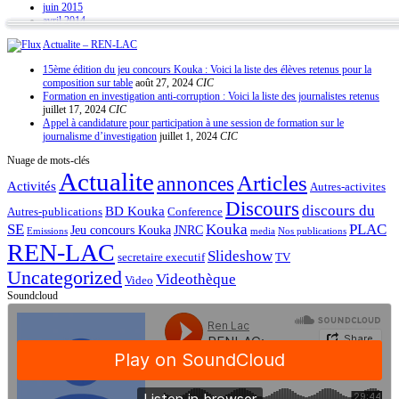
juin 2015
avril 2014
Actualite – REN-LAC
15ème édition du jeu concours Kouka : Voici la liste des élèves retenus pour la
composition sur table
août 27, 2024
CIC
Formation en investigation anti-corruption : Voici la liste des journalistes retenus
juillet 17, 2024
CIC
Appel à candidature pour participation à une session de formation sur le
journalisme d’investigation
juillet 1, 2024
CIC
Nuage de mots-clés
Actualite
Articles
annonces
Activités
Autres-activites
Discours
discours du
BD Kouka
Autres-publications
Conference
SE
Kouka
PLAC
Jeu concours Kouka
JNRC
Emissions
media
Nos publications
REN-LAC
Slideshow
secretaire executif
TV
Uncategorized
Videothèque
Video
Soundcloud