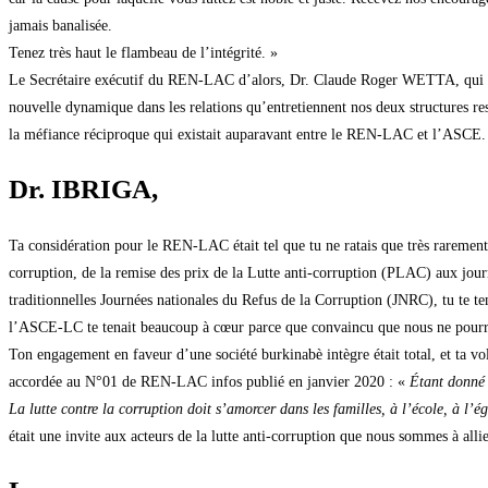
jamais banalisée.
Tenez très haut le flambeau de l’intégrité. »
Le Secrétaire exécutif du REN-LAC d’alors, Dr. Claude Roger WETTA, qui t’a d
nouvelle dynamique dans les relations qu’entretiennent nos deux structures re
la méfiance réciproque qui existait auparavant entre le REN-LAC et l’ASCE.
Dr. IBRIGA,
Ta considération pour le REN-LAC était tel que tu ne ratais que très rarement l
corruption, de la remise des prix de la Lutte anti-corruption (PLAC) aux jou
traditionnelles Journées nationales du Refus de la Corruption (JNRC), tu te 
l’ASCE-LC te tenait beaucoup à cœur parce que convaincu que nous ne pourrio
Ton engagement en faveur d’une société burkinabè intègre était total, et ta vol
accordée au N°01 de REN-LAC infos publié en janvier 2020 : «
Étant donné l
La lutte contre la corruption doit s’amorcer dans les familles, à l’école, à l’é
était une invite aux acteurs de la lutte anti-corruption que nous sommes à allier