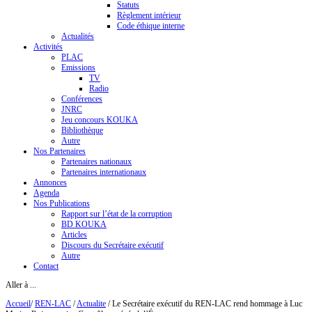
Statuts
Règlement intérieur
Code éthique interne
Actualités
Activités
PLAC
Emissions
TV
Radio
Conférences
JNRC
Jeu concours KOUKA
Bibliothèque
Autre
Nos Partenaires
Partenaires nationaux
Partenaires internationaux
Annonces
Agenda
Nos Publications
Rapport sur l’état de la corruption
BD KOUKA
Articles
Discours du Secrétaire exécutif
Autre
Contact
Aller à ...
Accueil
/
REN-LAC
/
Actualite
/
Le Secrétaire exécutif du REN-LAC rend hommage à Luc