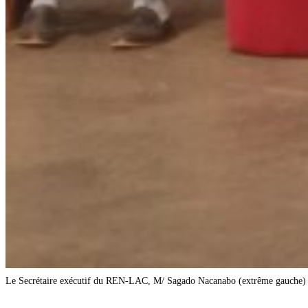
Le Secrétaire exécutif du REN-LAC, M/ Sagado Nacanabo (extrême gauche) et l