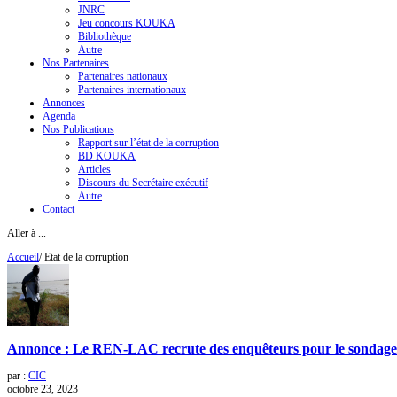
JNRC
Jeu concours KOUKA
Bibliothèque
Autre
Nos Partenaires
Partenaires nationaux
Partenaires internationaux
Annonces
Agenda
Nos Publications
Rapport sur l’état de la corruption
BD KOUKA
Articles
Discours du Secrétaire exécutif
Autre
Contact
Aller à ...
Accueil
/
Etat de la corruption
Annonce : Le REN-LAC recrute des enquêteurs pour le sondage 2
par :
CIC
octobre 23, 2023