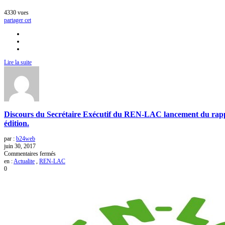
sa
4330
vues
courbe
partager cet
ascendante
Lire la suite
Discours du Secrétaire Exécutif du REN-LAC lancement du rappor
édition.
par :
b24web
juin 30, 2017
sur
Commentaires fermés
Discours
en :
Actualite
,
REN-LAC
du
0
Secrétaire
Exécutif
du
REN-
LAC
lancement
du