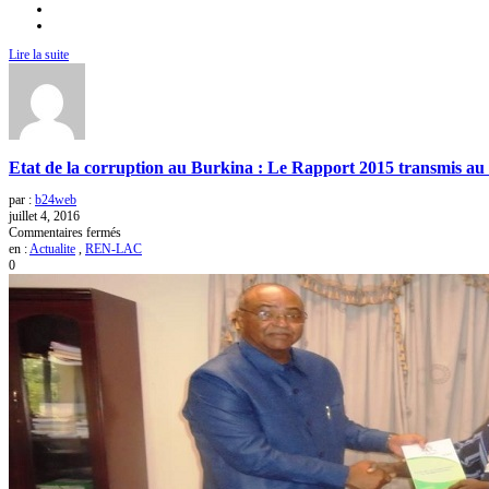
Lire la suite
Etat de la corruption au Burkina : Le Rapport 2015 transmis a
par :
b24web
juillet 4, 2016
sur
Commentaires fermés
Etat
en :
Actualite
,
REN-LAC
de
0
la
corruption
au
Burkina
:
Le
Rapport
2015
transmis
au
Gouvernement.