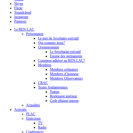
Skype
Flickr
Soundcloud
Instagram
Pinterest
Le REN-LAC
Présentation
Le mot du Secrétaire exécutif
Qui sommes nous?
Organigramme
Le Secrétariat exécutif
Equipe des permanents
Comment adhérer au REN-LAC?
Membres
Membres ordinaires
Membres d’honneur
Membres Observateurs
CRAC
Textes fondamentaux
Statuts
Règlement intérieur
Code éthique interne
Actualités
Activités
PLAC
Emissions
TV
Radio
Conférences