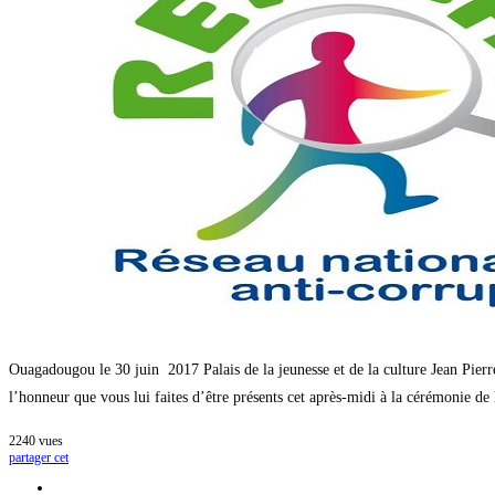
rapport
2016
sur
l’état
de
la
corruption
et
de
la
remise
des
prix
du
jeu
concours
KOUKA
11e
édition.
Ouagadougou le 30 juin 2017 Palais de la jeunesse et de la culture Jean
l’honneur que vous lui faites d’être présents cet après-midi à la cérémonie de 
2240
vues
partager cet