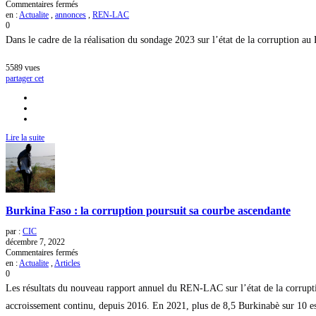
sur
Commentaires fermés
Annonce
en :
Actualite
,
annonces
,
REN-LAC
:
0
Le
Dans le cadre de la réalisation du sondage 2023 sur l’état de la corruption a
REN-
LAC
recrute
5589
vues
des
partager cet
enquêteurs
pour
le
sondage
2023
Lire la suite
sur
l’état
de
la
corruption
Burkina Faso : la corruption poursuit sa courbe ascendante
par :
CIC
décembre 7, 2022
sur
Commentaires fermés
Burkina
en :
Actualite
,
Articles
Faso
0
:
Les résultats du nouveau rapport annuel du REN-LAC sur l’état de la corrup
la
corruption
accroissement continu, depuis 2016. En 2021, plus de 8,5 Burkinabè sur 10 est
poursuit