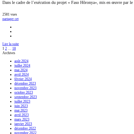
:
Dans le cadre de l’exécution du projet « Faso Hôronya», mis en œuvre par l
Appel
d’offre
Acquisition
2581
vues
d’un
partager cet
(01)
véhicule
et
quatre
(04)
Lire la suite
motos
1
2
…
18
hommes
Archives
août 2024
juillet 2024
mai 2024
avril 2024
février 2024
décembre 2023
novembre 2023
octobre 2023
septembre 2023
juillet 2023
juin 2023
mai 2023
avril 2023
mars 2023
janvier 2023
décembre 2022
novembre 2022