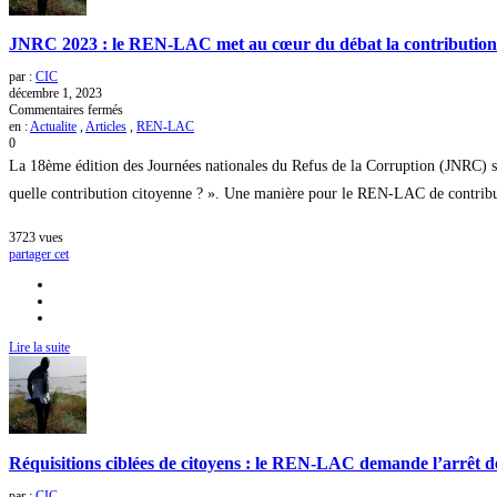
société
civile
appellent
JNRC 2023 : le REN-LAC met au cœur du débat la contribution cit
à
faire
par :
CIC
de
décembre 1, 2023
la
sur
Commentaires fermés
lutte
JNRC
en :
Actualite
,
Articles
,
REN-LAC
contre
2023
0
le
:
La 18ème édition des Journées nationales du Refus de la Corruption (JNRC) s
phénomène
le
une
REN-
quelle contribution citoyenne ? ». Une manière pour le REN-LAC de contribuer
partie
LAC
intégrante
met
3723
vues
de
au
partager cet
la
cœur
lutte
du
anti-
débat
terroriste
la
contribution
citoyenne
Lire la suite
à
la
lutte
contre
le
blanchiment
de
Réquisitions ciblées de citoyens : le REN-LAC demande l’arrêt
capitaux
et
par :
CIC