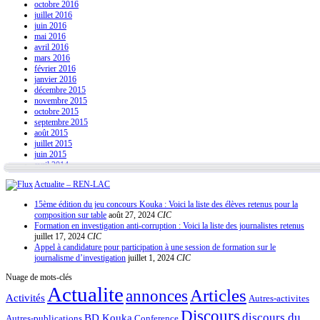
octobre 2016
juillet 2016
juin 2016
mai 2016
avril 2016
mars 2016
février 2016
janvier 2016
décembre 2015
novembre 2015
octobre 2015
septembre 2015
août 2015
juillet 2015
juin 2015
avril 2014
Actualite – REN-LAC
15ème édition du jeu concours Kouka : Voici la liste des élèves retenus pour la
composition sur table
août 27, 2024
CIC
Formation en investigation anti-corruption : Voici la liste des journalistes retenus
juillet 17, 2024
CIC
Appel à candidature pour participation à une session de formation sur le
journalisme d’investigation
juillet 1, 2024
CIC
Nuage de mots-clés
Actualite
Articles
annonces
Activités
Autres-activites
Discours
discours du
BD Kouka
Autres-publications
Conference