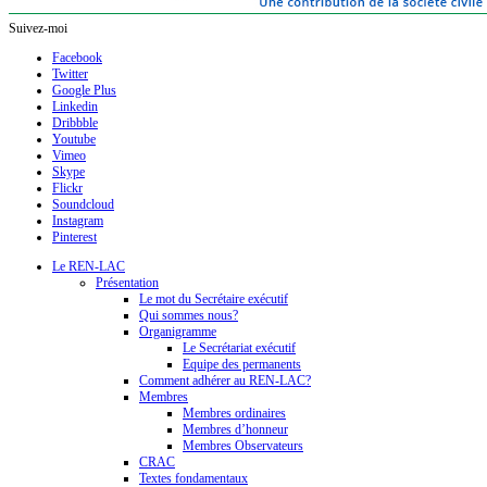
Suivez-moi
Facebook
Twitter
Google Plus
Linkedin
Dribbble
Youtube
Vimeo
Skype
Flickr
Soundcloud
Instagram
Pinterest
Le REN-LAC
Présentation
Le mot du Secrétaire exécutif
Qui sommes nous?
Organigramme
Le Secrétariat exécutif
Equipe des permanents
Comment adhérer au REN-LAC?
Membres
Membres ordinaires
Membres d’honneur
Membres Observateurs
CRAC
Textes fondamentaux