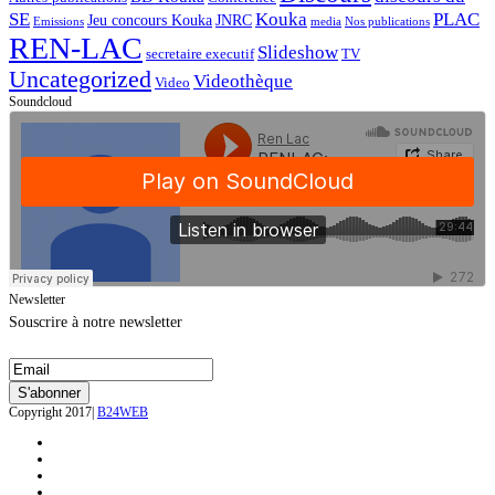
SE
Kouka
PLAC
Jeu concours Kouka
JNRC
Emissions
media
Nos publications
REN-LAC
Slideshow
secretaire executif
TV
Uncategorized
Videothèque
Video
Soundcloud
Newsletter
Souscrire à notre newsletter
Copyright 2017|
B24WEB