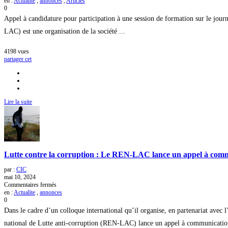
en :
Actualite
,
annonces
,
Articles
à
0
candidature
Appel à candidature pour participation à une session de formation sur le jour
pour
participation
LAC) est une organisation de la société ...
à
une
4198
vues
session
partager cet
de
formation
sur
le
journalisme
d’investigation
Lire la suite
Lutte contre la corruption : Le REN-LAC lance un appel à comm
par :
CIC
mai 10, 2024
sur
Commentaires fermés
Lutte
en :
Actualite
,
annonces
contre
0
la
Dans le cadre d’un colloque international qu’il organise, en partenariat ave
corruption
:
national de Lutte anti-corruption (REN-LAC) lance un appel à communications 