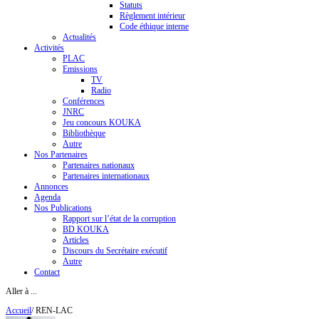
Statuts
Règlement intérieur
Code éthique interne
Actualités
Activités
PLAC
Emissions
TV
Radio
Conférences
JNRC
Jeu concours KOUKA
Bibliothèque
Autre
Nos Partenaires
Partenaires nationaux
Partenaires internationaux
Annonces
Agenda
Nos Publications
Rapport sur l’état de la corruption
BD KOUKA
Articles
Discours du Secrétaire exécutif
Autre
Contact
Aller à ...
Accueil
/
REN-LAC