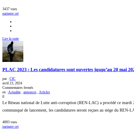
Le
REN-
3437
vues
LAC
partager cet
lance
un
appel
à
communications
pour
Lire la suite
un
colloque
international
PLAC 2023 : Les candidatures sont ouvertes jusqu’au 20 mai 20
par :
CIC
avril 23, 2024
sur
Commentaires fermés
PLAC
en :
Actualite
,
annonces
,
Articles
2023
0
:
Le Réseau national de Lutte anti-corruption (REN-LAC) a procédé ce mardi 2
Les
candidatures
communqué de lancement, les candidatures seront reçues au siège du REN-LAC 
sont
ouvertes
4093
vues
jusqu’au
partager cet
20
mai