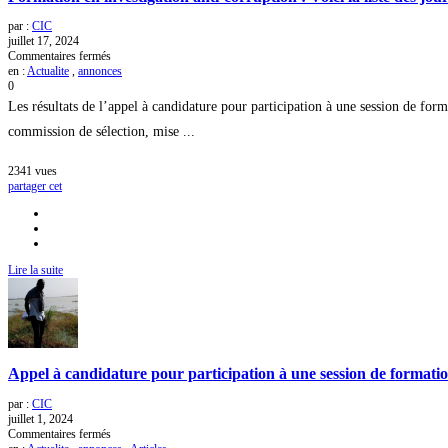
par :
CIC
juillet 17, 2024
sur
Commentaires fermés
Formation
en :
Actualite
,
annonces
en
0
investigation
Les résultats de l’appel à candidature pour participation à une session de for
anti-
corruption
commission de sélection, mise ...
:
Voici
2341
vues
la
partager cet
liste
des
journalistes
retenus
Lire la suite
Appel à candidature pour participation à une session de formatio
par :
CIC
juillet 1, 2024
sur
Commentaires fermés
Appel