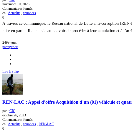
le
novembre 10, 2023
financement
sur
Commentaires fermés
du
Réquisitions
en :
Actualite
,
annonces
terrorisme
ciblées
0
de
À travers ce communiqué, le Réseau national de Lutte anti-corruption (REN-LA
citoyens
:
mise en garde. Il demande au pouvoir de procéder à leur annulation et à l’arr
le
REN-
2499
vues
LAC
partager cet
demande
l’arrêt
de
la
répression
comme
Lire la suite
mode
de
gouvernance
REN-LAC : Appel d’offre Acquisition d’un (01) véhicule et qua
par :
CIC
octobre 26, 2023
sur
Commentaires fermés
REN-
en :
Actualite
,
annonces
,
REN-LAC
LAC
0