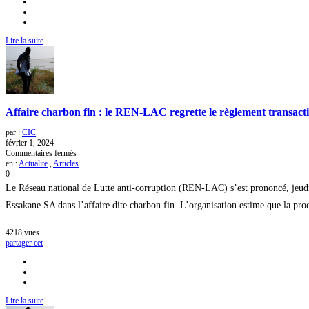
2024
Lire la suite
Affaire charbon fin : le REN-LAC regrette le règlement transacti
par :
CIC
février 1, 2024
sur
Commentaires fermés
Affaire
en :
Actualite
,
Articles
charbon
0
fin
Le Réseau national de Lutte anti-corruption (REN-LAC) s’est prononcé, jeudi 
:
le
Essakane SA dans l’affaire dite charbon fin. L’organisation estime que la procéd
REN-
LAC
4218
vues
regrette
partager cet
le
règlement
transactionnel
conclu
par
l’État
Lire la suite