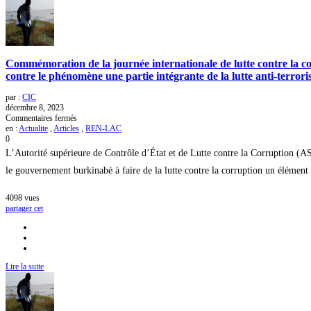
Commémoration de la journée internationale de lutte contre la cor
contre le phénomène une partie intégrante de la lutte anti-terrori
par :
CIC
décembre 8, 2023
sur
Commentaires fermés
Commémoration
en :
Actualite
,
Articles
,
REN-LAC
de
0
la
L’Autorité supérieure de Contrôle d’État et de Lutte contre la Corruption (A
journée
internationale
le gouvernement burkinabè à faire de la lutte contre la corruption un élément cl
de
lutte
4098
vues
contre
partager cet
la
corruption
au
Burkina
Faso
:
Lire la suite
l’ASCE-
LC
et
la