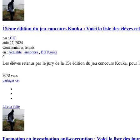
15ème édition du jeu concours Kouka : Voici la liste des élèves re
par :
CIC
août 27, 2024
sur
Commentaires fermés
15ème
en :
Actualite
,
annonces
,
BD Kouka
édition
0
du
Les élèves retenus par le jury de la 15e édition du jeu concours Kouka, pour l
jeu
concours
Kouka
2672
vues
:
partager cet
Voici
la
liste
des
élèves
Lire la suite
retenus
pour
la
composition
sur
table
Formation en investigation anti-corruption : Voici la liste des jou