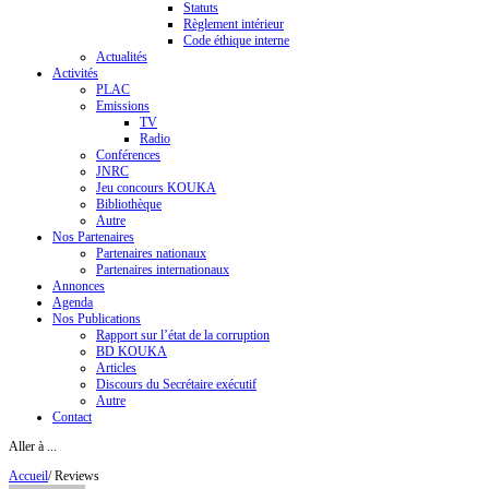
Statuts
Règlement intérieur
Code éthique interne
Actualités
Activités
PLAC
Emissions
TV
Radio
Conférences
JNRC
Jeu concours KOUKA
Bibliothèque
Autre
Nos Partenaires
Partenaires nationaux
Partenaires internationaux
Annonces
Agenda
Nos Publications
Rapport sur l’état de la corruption
BD KOUKA
Articles
Discours du Secrétaire exécutif
Autre
Contact
Aller à ...
Accueil
/
Reviews