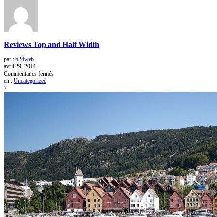
Reviews Top and Half Width
par :
b24web
avril 29, 2014
sur
Commentaires fermés
Reviews
en :
Uncategorized
Top
7
and
Half
Width