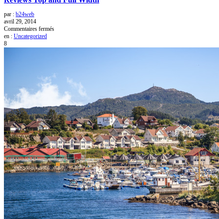
par :
b24web
avril 29, 2014
sur
Commentaires fermés
Reviews
en :
Uncategorized
Top
8
and
Full
Width