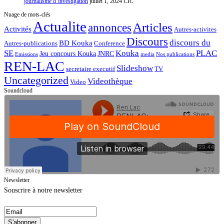
journalisme d’investigation
juillet 1, 2024
CIC
Nuage de mots-clés
Actualite
Articles
annonces
Activités
Autres-activites
Discours
discours du
BD Kouka
Autres-publications
Conference
SE
Kouka
PLAC
Jeu concours Kouka
JNRC
Emissions
media
Nos publications
REN-LAC
Slideshow
secretaire executif
TV
Uncategorized
Videothèque
Video
Soundcloud
Newsletter
Souscrire à notre newsletter