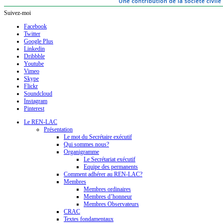
Suivez-moi
Facebook
Twitter
Google Plus
Linkedin
Dribbble
Youtube
Vimeo
Skype
Flickr
Soundcloud
Instagram
Pinterest
Le REN-LAC
Présentation
Le mot du Secrétaire exécutif
Qui sommes nous?
Organigramme
Le Secrétariat exécutif
Equipe des permanents
Comment adhérer au REN-LAC?
Membres
Membres ordinaires
Membres d’honneur
Membres Observateurs
CRAC
Textes fondamentaux