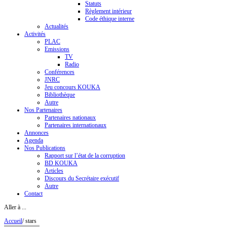
Statuts
Règlement intérieur
Code éthique interne
Actualités
Activités
PLAC
Emissions
TV
Radio
Conférences
JNRC
Jeu concours KOUKA
Bibliothèque
Autre
Nos Partenaires
Partenaires nationaux
Partenaires internationaux
Annonces
Agenda
Nos Publications
Rapport sur l’état de la corruption
BD KOUKA
Articles
Discours du Secrétaire exécutif
Autre
Contact
Aller à ...
Accueil
/
stars