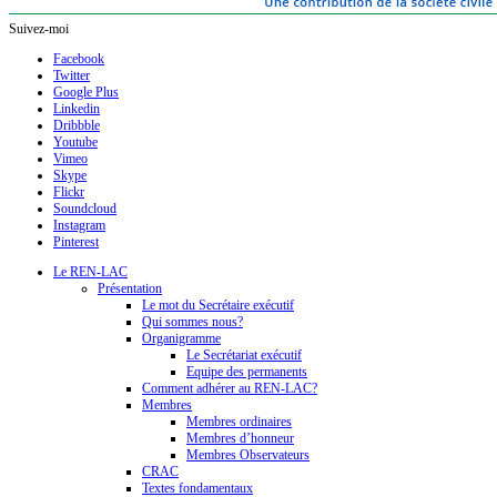
Suivez-moi
Facebook
Twitter
Google Plus
Linkedin
Dribbble
Youtube
Vimeo
Skype
Flickr
Soundcloud
Instagram
Pinterest
Le REN-LAC
Présentation
Le mot du Secrétaire exécutif
Qui sommes nous?
Organigramme
Le Secrétariat exécutif
Equipe des permanents
Comment adhérer au REN-LAC?
Membres
Membres ordinaires
Membres d’honneur
Membres Observateurs
CRAC
Textes fondamentaux