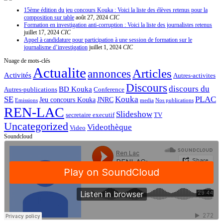
15ème édition du jeu concours Kouka : Voici la liste des élèves retenus pour la
composition sur table
août 27, 2024
CIC
Formation en investigation anti-corruption : Voici la liste des journalistes retenus
juillet 17, 2024
CIC
Appel à candidature pour participation à une session de formation sur le
journalisme d’investigation
juillet 1, 2024
CIC
Nuage de mots-clés
Actualite
Articles
annonces
Activités
Autres-activites
Discours
discours du
BD Kouka
Autres-publications
Conference
SE
Kouka
PLAC
Jeu concours Kouka
JNRC
Emissions
media
Nos publications
REN-LAC
Slideshow
secretaire executif
TV
Uncategorized
Videothèque
Video
Soundcloud