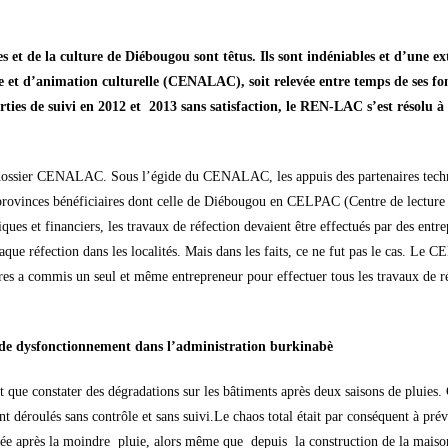
es et de la culture de Diébougou sont têtus. Ils sont indéniables et d’une ex
re et d’animation culturelle (CENALAC), soit relevée entre temps de ses f
rties de suivi en 2012 et 2013 sans satisfaction, le REN-LAC s’est résolu à 
au dossier CENALAC. Sous l’égide du CENALAC, les appuis des partenaires techn
s provinces bénéficiaires dont celle de Diébougou en CELPAC (Centre de lecture
iques et financiers, les travaux de réfection devaient être effectués par des entr
que réfection dans les localités. Mais dans les faits, ce ne fut pas le cas. Le
res a commis un seul et même entrepreneur pour effectuer tous les travaux de ré
e dysfonctionnement dans l’administration burkinabè
 que constater des dégradations sur les bâtiments après deux saisons de pluies. 
nt déroulés sans contrôle et sans suivi.Le chaos total était par conséquent à pré
ndée après la moindre pluie, alors même que depuis la construction de la maiso