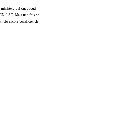
 ministère qui ont abouti
u REN-LAC. Mais une fois de
semble encore bénéficier de