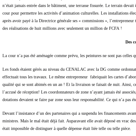
n’était jamais entrée dans le bâtiment, une terrasse fissurée. Le terrain devait
cour pour permettre les activités d’animation culturelles. Les installations élec
après avoir payé à la Directrice générale ses « commissions », l’entrepreneur 
des réalisations de huit millions avec seulement un million de FCFA !
Des c
La cour n’a pas été aménagée comme prévu, les peintures ne sont pas celles qui
Les fonds étaient gérés au niveau du CENALAC avec la DG comme ordonnatrice. E
effectuait tous les travaux. Le même entrepreneur fabriquait les cartes d’abo
qualité qui se sont abimés en un an ! Et la livraison se faisait de nuit. Ainsi,
l’accusé de réception! Les coordonnateurs de zone n’ayant jamais été associés, i
dotations devaient se faire par zone sous leur responsabilité. Ce qui n’a pas 
Devant l’insistance d’un des partenaires qui a suspendu les financements avant
ministres. Mais le mal était déjà fait. Auparavant elle avait déposé en vrac des 
était impossible de distinguer à quelle dépense était liée telle ou telle pièce.