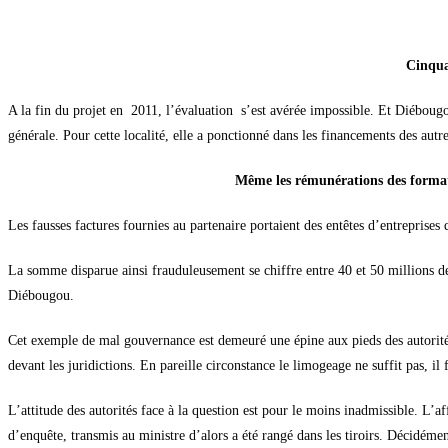
Cinqua
A la fin du projet en 2011, l’évaluation s’est avérée impossible. Et Diébougou 
générale. Pour cette localité, elle a ponctionné dans les financements des aut
Même les rémunérations des formate
Les fausses factures fournies au partenaire portaient des entêtes d’entreprises q
La somme disparue ainsi frauduleusement se chiffre entre 40 et 50 millions de
Diébougou.
Cet exemple de mal gouvernance est demeuré une épine aux pieds des autorités q
devant les juridictions. En pareille circonstance le limogeage ne suffit pas, il 
L’attitude des autorités face à la question est pour le moins inadmissible. L’af
d’enquête, transmis au ministre d’alors a été rangé dans les tiroirs. Décidém