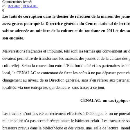
sur
Commentaires fermés
Réfection
en :
Actualite
,
REN-LAC
de
0
la
Les faits de corruption dans le dossier de réfection de la maison des jeun
maison
des
assez graves pour que la Directrice générale du Centre national de lectu
jeunes
saisine adressée au ministre de la culture et du tourisme en 2011 et des so
et
de
son enquête.
la
culture
de
Malversations flagrantes et impunité, tels sont les termes qui conviennent 
Diébougou
en
devaient permettre de transformer les maisons des jeunes et de la culture de
2008
culturelle). Selon la convention entre l’Etat burkinabè et les partenaires techn
:
Une
local, le CENALAC se contentant de fixer les coûts à ne pas dépasser pour cha
forte
odeur
changement au niveau de sa Direction générale, sans s’en référer aux partenai
de
localités, via une entreprise, qui demeure sans traces à ce jour.
corruption
au
CENALAC.
CENALAC: un cas typique d
Les travaux n’ont pas été correctement effectués à Diébougou et on ne pouvait
municipalité n’a pas accepté réceptionner le bâtiment refait. Les travaux se so
brasseurs prévus dans la bibliothèque et des vitres, une salle de lecture ino