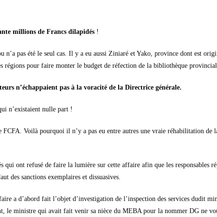
nte millions de Francs dilapidés
!
n’a pas été le seul cas. Il y a eu aussi Ziniaré et Yako, province dont est origi
res régions pour faire monter le budget de réfection de la bibliothèque provinc
urs n’échappaient pas à la voracité de la Directrice générale.
ui n’existaient nulle part !
 FCFA. Voilà pourquoi il n’y a pas eu entre autres une vraie réhabilitation de l
ui ont refusé de faire la lumière sur cette affaire afin que les responsables ré
faut des sanctions exemplaires et dissuasives.
faire a d’abord fait l’objet d’investigation de l’inspection des services dudit min
ent, le ministre qui avait fait venir sa nièce du MEBA pour la nommer DG ne voul