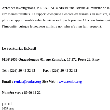
Après ses investigations, le REN-LAC a adressé une saisine au ministre de la c
aux mêmes résultats. Le rapport d’enquête a encore été transmis au ministre,
plus, ce rapport semble subir le même sort que le premier ! La conclusion qui 
l’impunité, puisque le nouveau ministre non plus n’a rien fait jusque-là.
Le Secrétariat Exécutif
01BP 2056 Ouagadougou 01, rue Zomsoba, 17 572-Porte 23, Pissy
Tél : (226) 50 43 32 83 Fax : (226) 50 43 32 82
Email :
renlac@renlas.org
-Site
Web :
www.renlac.org
Numéro vert : 80 00 11 22
print
1679
vues