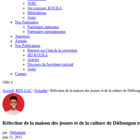
JNRC
Jeu concours KOUKA
Bibliothèque
Autre
Nos Partenaires
Partenaires nationaux
Partenaires internationaux
Annonces
Agenda
Nos Publications
Rapport sur l’état de la corruption
BD KOUKA
Articles
Discours du Secrétaire exécutif
Autre
Contact
Aller à ...
Accueil
/
REN-LAC
/
Actualite
/
Réfection de la maison des jeunes et de la culture de Diéb
Réfection de la maison des jeunes et de la culture de Diébougo
par :
Webadmin
juin 11, 2015