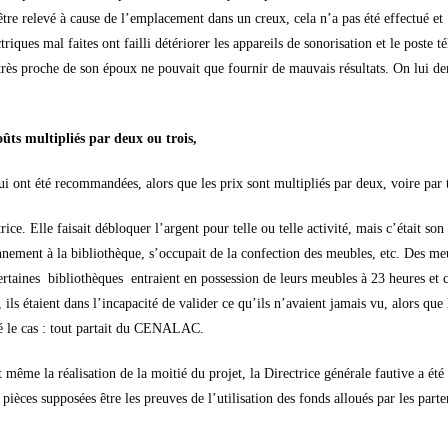
 être relevé à cause de l’emplacement dans un creux, cela n’a pas été effectué et 
triques mal faites ont failli détériorer les appareils de sonorisation et le poste 
très proche de son époux ne pouvait que fournir de mauvais résultats. On lui dem
oûts multipliés par deux ou trois,
 ont été recommandées, alors que les prix sont multipliés par deux, voire par t
lle faisait débloquer l’argent pour telle ou telle activité, mais c’était son 
nnement à la bibliothèque, s’occupait de la confection des meubles, etc. Des me
 certaines bibliothèques entraient en possession de leurs meubles à 23 heures et c
ls étaient dans l’incapacité de valider ce qu’ils n’avaient jamais vu, alors que l
été le cas : tout partait du CENALAC.
 même la réalisation de la moitié du projet, la Directrice générale fautive a été
pièces supposées être les preuves de l’utilisation des fonds alloués par les parte