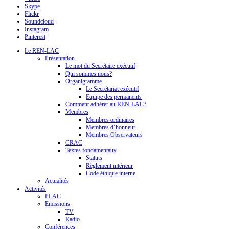
Skype
Flickr
Soundcloud
Instagram
Pinterest
Le REN-LAC
Présentation
Le mot du Secrétaire exécutif
Qui sommes nous?
Organigramme
Le Secrétariat exécutif
Equipe des permanents
Comment adhérer au REN-LAC?
Membres
Membres ordinaires
Membres d’honneur
Membres Observateurs
CRAC
Textes fondamentaux
Statuts
Règlement intérieur
Code éthique interne
Actualités
Activités
PLAC
Emissions
TV
Radio
Conférences