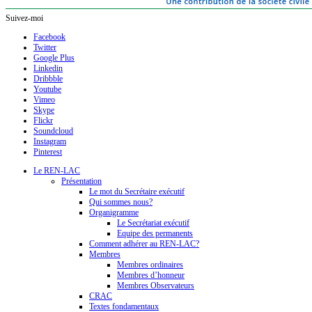
Suivez-moi
Facebook
Twitter
Google Plus
Linkedin
Dribbble
Youtube
Vimeo
Skype
Flickr
Soundcloud
Instagram
Pinterest
Le REN-LAC
Présentation
Le mot du Secrétaire exécutif
Qui sommes nous?
Organigramme
Le Secrétariat exécutif
Equipe des permanents
Comment adhérer au REN-LAC?
Membres
Membres ordinaires
Membres d’honneur
Membres Observateurs
CRAC
Textes fondamentaux