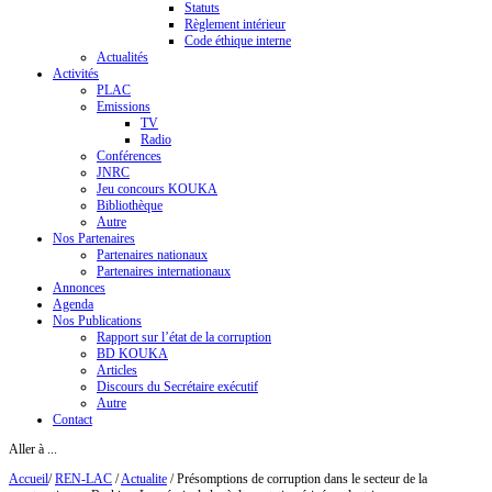
Statuts
Règlement intérieur
Code éthique interne
Actualités
Activités
PLAC
Emissions
TV
Radio
Conférences
JNRC
Jeu concours KOUKA
Bibliothèque
Autre
Nos Partenaires
Partenaires nationaux
Partenaires internationaux
Annonces
Agenda
Nos Publications
Rapport sur l’état de la corruption
BD KOUKA
Articles
Discours du Secrétaire exécutif
Autre
Contact
Aller à ...
Accueil
/
REN-LAC
/
Actualite
/
Présomptions de corruption dans le secteur de la