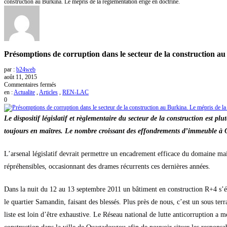
construction au Burkina. Le mépris de la règlementation érigé en doctrine.
Présomptions de corruption dans le secteur de la construction au
par :
b24web
août 11, 2015
sur
Commentaires fermés
Présomptions
en :
Actualite
,
Articles
,
REN-LAC
de
0
corruption
dans
Le dispositif législatif et règlementaire du secteur de la construction est plu
le
secteur
toujours en maîtres. Le nombre croissant des effondrements d’immeuble à Oua
de
la
construction
L’arsenal législatif devrait permettre un encadrement efficace du domaine mai
au
répréhensibles, occasionnant des drames récurrents ces dernières années.
Burkina.
Le
mépris
Dans la nuit du 12 au 13 septembre 2011 un bâtiment en construction R+4 s’é
de
la
le quartier Samandin, faisant des blessés. Plus près de nous, c’est un sous ter
règlementation
érigé
liste est loin d’être exhaustive. Le Réseau national de lutte anticorruption 
en