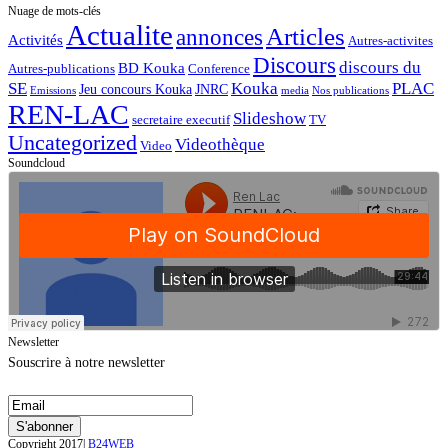
Nuage de mots-clés
Actualite
Articles
annonces
Activités
Autres-activites
Discours
discours du
BD Kouka
Autres-publications
Conference
SE
Kouka
PLAC
Jeu concours Kouka
JNRC
Emissions
media
Nos publications
REN-LAC
Slideshow
secretaire executif
TV
Uncategorized
Videothèque
Video
Soundcloud
Newsletter
Souscrire à notre newsletter
Copyright 2017|
B24WEB