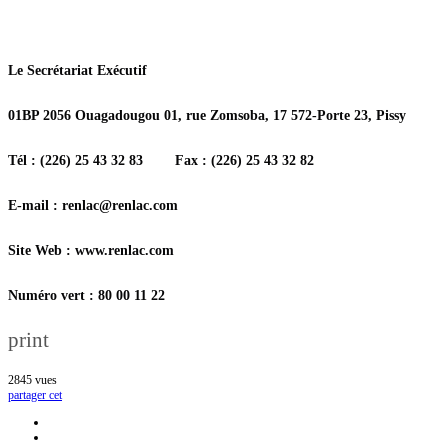
Le Secrétariat Exécutif
01BP 2056 Ouagadougou 01, rue Zomsoba, 17 572-Porte 23, Pissy
Tél : (226) 25 43 32 83 Fax : (226) 25 43 32 82
E-mail : renlac@renlac.com
Site Web : www.renlac.com
Numéro vert : 80 00 11 22
print
2845
vues
partager cet