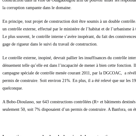
construction dans la ville de Ouagadougou afin de pouvoir situer les responsabil
doctrine.
la corruption rampante dans le domaine.
En principe, tout projet de construction doit être soumis à un double contrôle
un contrôle externe, effectué par le ministère de l’habitat et de l’urbanis
Le plus souvent, le contrôle interne s’avère inopérant, du fait des connivences 
gage de rigueur dans le suivi du travail de construction.
Le contrôle externe, inopiné, devrait pallier les insuffisances du contrôle i
dénuement telle qu’elle est dans l’incapacité de mener à bien cette fonction. I
campagne spéciale de contrôle menée courant 2011, par la DGCOAC, a révélé 
permis de construire. Soit environ 21%. En plus, il a été relevé que sur les 19
quelconque.
A Bobo-Dioulasso, sur 643 constructions contrôlées (R+ et bâtiments destinés à
seulement 50, soit 7% disposaient d’un permis de construire. A Banfora, on 