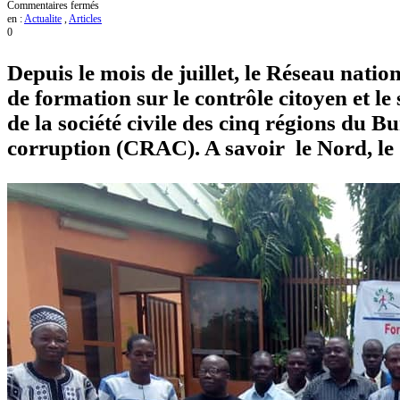
sur
Commentaires fermés
Pour
en :
Actualite
,
Articles
le
0
REN-
LAC,
Depuis le mois de juillet, le Réseau nati
les
populations
de formation sur le contrôle citoyen et le
doivent
être
de la société civile d
es cinq régions du Bu
les
principales
corruption (CRAC). A savoir le Nord, le C
actrices
de
la
lutte
anti-
corruption