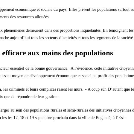
pement économique et sociale du pays. Elles privent les populations surtout rur
ements des ressources allouées.
 deux phénomènes demeurent dans des proportions inquiétantes. En témoignent les 
he aujourd’hui tous les secteurs d’activités et tous les segments de la société.
me efficace aux mains des populations
cteur essentiel de la bonne gouvernance. A l’évidence, cette initiative citoyenn
n puissant moyen de développement économique et social au profit des population
 les criminels et leurs complices rasent les murs. » A coup sûr. D’autant que le
x que de répondre de leur gestion.
r au sein des populations rurales et semi-rurales des initiatives citoyennes de
n les les 17, 18 et 19 septembre prochain dans la ville de Bogandé, à l’Est.