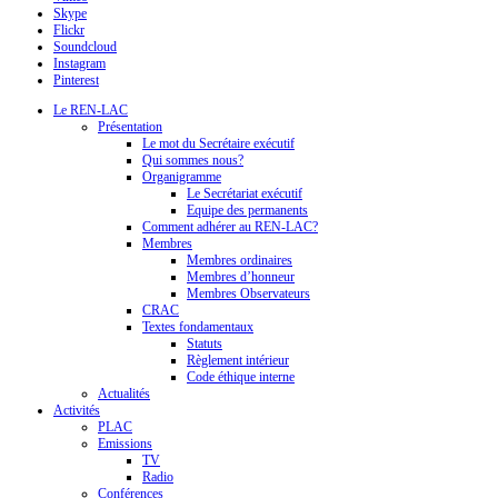
Skype
Flickr
Soundcloud
Instagram
Pinterest
Le REN-LAC
Présentation
Le mot du Secrétaire exécutif
Qui sommes nous?
Organigramme
Le Secrétariat exécutif
Equipe des permanents
Comment adhérer au REN-LAC?
Membres
Membres ordinaires
Membres d’honneur
Membres Observateurs
CRAC
Textes fondamentaux
Statuts
Règlement intérieur
Code éthique interne
Actualités
Activités
PLAC
Emissions
TV
Radio
Conférences