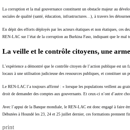
La corruption et la mal gouvernance constituent un obstacle majeur au dévelop
sociales de qualité (santé, éducation, infrastructures…), à travers les détourn
En dépit des efforts déployés par les acteurs étatiques et non étatiques, ces
REN-LAC sur l’état de la corruption au Burkina Faso, indiquant que le mal touc
La veille et le contrôle citoyens, une ar
L’expérience a démontré que le contrôle citoyen de l’action publique est un fa
locaux à une utilisation judicieuse des ressources publiques, et constituer u
Le REN-LAC l’a toujours affirmé : « lorsque les populations veillent au grain,
droit de demander des comptes aux gouvernants. Et ceux-ci n’ont d’autre choi
Avec l’appui de la Banque mondiale, le REN-LAC est donc engagé à faire émerge
Débutées à Houndé les 23, 24 et 25 juillet dernier, ces formations prennent fi
print