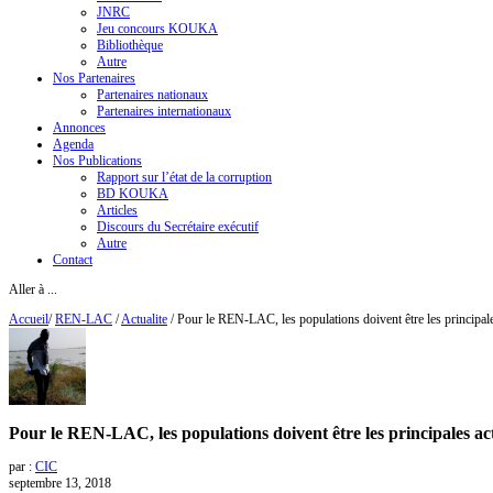
JNRC
Jeu concours KOUKA
Bibliothèque
Autre
Nos Partenaires
Partenaires nationaux
Partenaires internationaux
Annonces
Agenda
Nos Publications
Rapport sur l’état de la corruption
BD KOUKA
Articles
Discours du Secrétaire exécutif
Autre
Contact
Aller à ...
Accueil
/
REN-LAC
/
Actualite
/
Pour le REN-LAC, les populations doivent être les principales 
Pour le REN-LAC, les populations doivent être les principales actr
par :
CIC
septembre 13, 2018