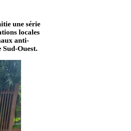
itie une série
ations locales
naux anti-
e Sud-Ouest.