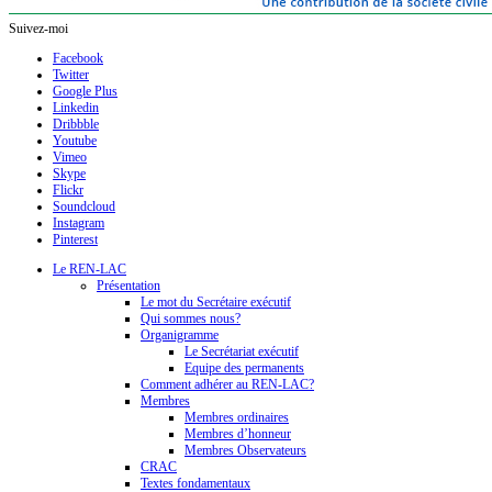
Suivez-moi
Facebook
Twitter
Google Plus
Linkedin
Dribbble
Youtube
Vimeo
Skype
Flickr
Soundcloud
Instagram
Pinterest
Le REN-LAC
Présentation
Le mot du Secrétaire exécutif
Qui sommes nous?
Organigramme
Le Secrétariat exécutif
Equipe des permanents
Comment adhérer au REN-LAC?
Membres
Membres ordinaires
Membres d’honneur
Membres Observateurs
CRAC
Textes fondamentaux