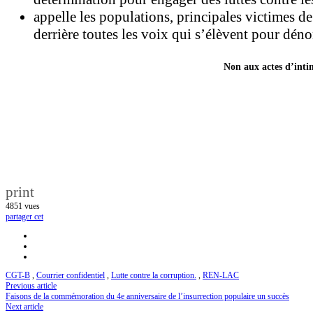
appelle les populations, principales victimes d
derrière toutes les voix qui s’élèvent pour dén
Non aux actes d’intim
print
4851
vues
partager cet
CGT-B
,
Courrier confidentiel
,
Lutte contre la corruption.
,
REN-LAC
Previous article
Faisons de la commémoration du 4e anniversaire de l’insurrection populaire un succès
Next article