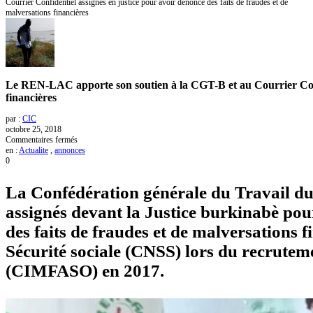
Courrier Confidentiel assignés en justice pour avoir dénoncé des faits de fraudes et de
malversations financières
Le REN-LAC apporte son soutien à la CGT-B et au Courrier Confid
financières
par :
CIC
octobre 25, 2018
sur
Commentaires fermés
Le
en :
Actualite
,
annonces
REN-
0
LAC
apporte
La Confédération générale du Travail d
son
soutien
assignés devant la Justice burkinabè pour
à
la
des faits de fraudes et de malversations f
CGT-
B
Sécurité sociale (CNSS) lors du recrutem
et
au
(CIMFASO) en 2017.
Courrier
Confidentiel
assignés
en