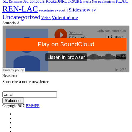
SE
Kouka
PLAC
Jeu concours Kouka
JNRC
Emissions
media
Nos publications
REN-LAC
Slideshow
secretaire executif
TV
Uncategorized
Videothèque
Video
Soundcloud
Newsletter
Souscrire à notre newsletter
Copyright 2017|
B24WEB