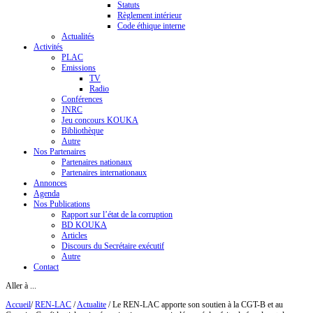
Statuts
Règlement intérieur
Code éthique interne
Actualités
Activités
PLAC
Emissions
TV
Radio
Conférences
JNRC
Jeu concours KOUKA
Bibliothèque
Autre
Nos Partenaires
Partenaires nationaux
Partenaires internationaux
Annonces
Agenda
Nos Publications
Rapport sur l’état de la corruption
BD KOUKA
Articles
Discours du Secrétaire exécutif
Autre
Contact
Aller à ...
Accueil
/
REN-LAC
/
Actualite
/
Le REN-LAC apporte son soutien à la CGT-B et au