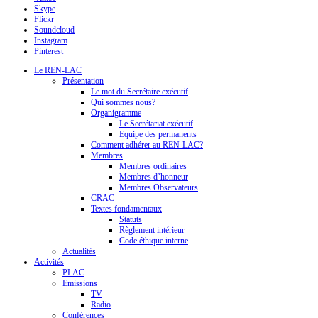
Skype
Flickr
Soundcloud
Instagram
Pinterest
Le REN-LAC
Présentation
Le mot du Secrétaire exécutif
Qui sommes nous?
Organigramme
Le Secrétariat exécutif
Equipe des permanents
Comment adhérer au REN-LAC?
Membres
Membres ordinaires
Membres d’honneur
Membres Observateurs
CRAC
Textes fondamentaux
Statuts
Règlement intérieur
Code éthique interne
Actualités
Activités
PLAC
Emissions
TV
Radio
Conférences