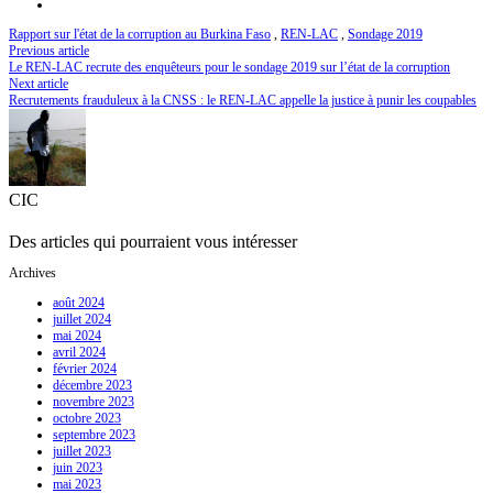
Rapport sur l'état de la corruption au Burkina Faso
,
REN-LAC
,
Sondage 2019
Previous article
Le REN-LAC recrute des enquêteurs pour le sondage 2019 sur l’état de la corruption
Next article
Recrutements frauduleux à la CNSS : le REN-LAC appelle la justice à punir les coupables
CIC
Des articles qui pourraient vous intéresser
Archives
août 2024
juillet 2024
mai 2024
avril 2024
février 2024
décembre 2023
novembre 2023
octobre 2023
septembre 2023
juillet 2023
juin 2023
mai 2023