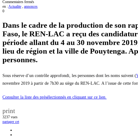
sur
Commentaires fermés
Sondage
en :
Actualite
,
annonces
2019
0
sur
l’état
Dans le cadre de la production de son ra
de
la
Faso, le REN-LAC a reçu des candidature
corruption
au
période allant du 4 au 30 novembre 2019,
Burkina
:
lieu de région et la ville de Pouytenga. A
Voici
la
personnes.
liste
des
présélectionnés
Sous réserve d’un contrôle approfondi, les personnes dont les noms suivent (
V
novembre 2019 à partir de 7h30 au siège du REN-LAC. A l’issue de cette format
Consulter la liste des présélectionnés en cliquant sur ce lien.
print
3237
vues
partager cet