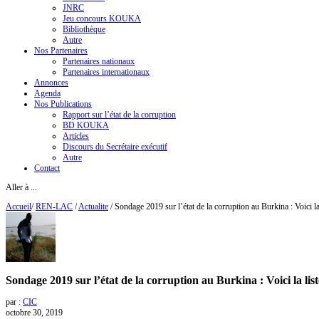
JNRC
Jeu concours KOUKA
Bibliothèque
Autre
Nos Partenaires
Partenaires nationaux
Partenaires internationaux
Annonces
Agenda
Nos Publications
Rapport sur l’état de la corruption
BD KOUKA
Articles
Discours du Secrétaire exécutif
Autre
Contact
Aller à ...
Accueil
/
REN-LAC
/
Actualite
/
Sondage 2019 sur l’état de la corruption au Burkina : Voici la
Sondage 2019 sur l’état de la corruption au Burkina : Voici la lis
par :
CIC
octobre 30, 2019