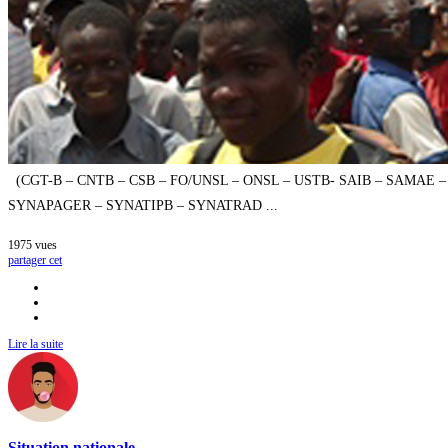
pour
les
Libertés
(CCVC)
(CGT-B – CNTB – CSB – FO/UNSL – ONSL – USTB- SAIB – SAMAE
SYNAPAGER – SYNATIPB – SYNATRAD ...
1975
vues
partager cet
Lire la suite
Situation nationale