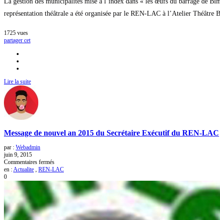
La gestion des municipalités mise à l’index dans « les œufs du barrage de Bim
représentation théâtrale a été organisée par le REN-LAC à l’Atelier Théâtre
1725
vues
partager cet
Lire la suite
Message de nouvel an 2015 du Secrétaire Exécutif du REN-LAC
par :
Webadmin
juin 9, 2015
sur
Commentaires fermés
Message
en :
Actualite
,
REN-LAC
de
0
nouvel
an
2015
du
Secrétaire