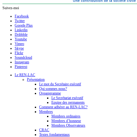
Suivez-moi
Facebook
Twitter
Google Plus
Linkedin
Dribbble
Youtube
Vimeo
Skype
Flickr
Soundcloud
Instagram
Pinterest
Le REN-LAC
Présentation
Le mot du Secrétaire exécutif
Qui sommes nous?
Organigramme
Le Secrétariat exécutif
Equipe des permanents
Comment adhérer au REN-LAC?
Membres
Membres ordinaires
Membres d’honneur
Membres Observateurs
CRAC
Textes fondamentaux