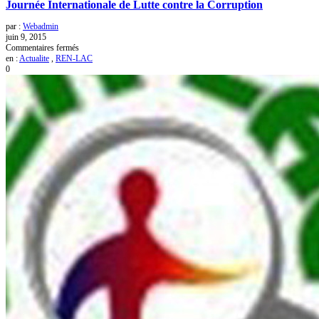
Journée Internationale de Lutte contre la Corruption
par :
Webadmin
juin 9, 2015
sur
Commentaires fermés
Journée
en :
Actualite
,
REN-LAC
Internationale
0
de
Lutte
contre
la
Corruption