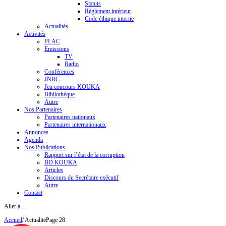
Statuts
Règlement intérieur
Code éthique interne
Actualités
Activités
PLAC
Emissions
TV
Radio
Conférences
JNRC
Jeu concours KOUKA
Bibliothèque
Autre
Nos Partenaires
Partenaires nationaux
Partenaires internationaux
Annonces
Agenda
Nos Publications
Rapport sur l’état de la corruption
BD KOUKA
Articles
Discours du Secrétaire exécutif
Autre
Contact
Aller à ...
Accueil
/
Actualite
Page 28