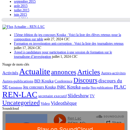
septembre 2015
août 2015
juillet 2015
juin 2015
avril 2014
Actualite – REN-LAC
15ème édition du jeu concours Kouka : Voici la liste des élèves retenus pour la
composition sur table
août 27, 2024
CIC
Formation en investigation anti-corruption : Voici la liste des journalistes retenus
juillet 17, 2024
CIC
Appel à candidature pour participation à une session de formation sur le
journalisme d’investigation
juillet 1, 2024
CIC
Nuage de mots-clés
Actualite
Articles
annonces
Activités
Autres-activites
Discours
discours du
BD Kouka
Autres-publications
Conference
SE
Kouka
PLAC
Jeu concours Kouka
JNRC
Emissions
media
Nos publications
REN-LAC
Slideshow
secretaire executif
TV
Uncategorized
Videothèque
Video
Soundcloud