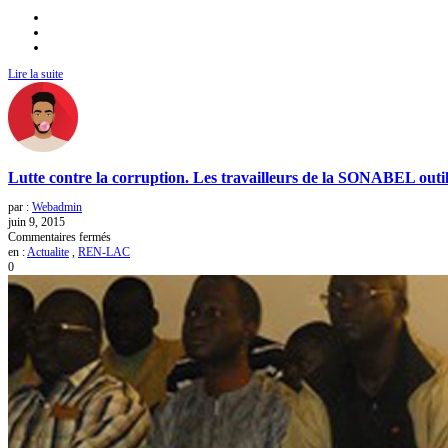
Lire la suite
Lutte contre la corruption. Les travailleurs de la SONABEL outil
par :
Webadmin
juin 9, 2015
sur
Commentaires fermés
Lutte
en :
Actualite
,
REN-LAC
contre
0
la
corruption.
Les
travailleurs
de
la
SONABEL
outillés.