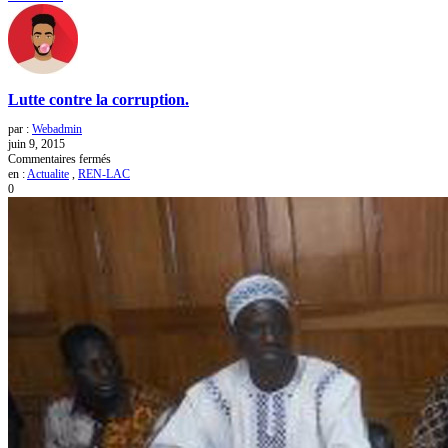
Lutte contre la corruption.
par :
Webadmin
juin 9, 2015
sur
Commentaires fermés
Lutte
en :
Actualite
,
REN-LAC
contre
0
la
corruption.