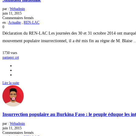
par :
Webadmin
juin 11, 2015
sur
Commentaires fermés
Situation
en :
Actualite
,
REN-LAC
nationale
0
Déclaration du REN-LAC Les journées des 30 et 31 octobre 2014 ont marqué l
mouvement populaire insurrectionnel, il a été mis fin au règne de M. Blaise ..
1750
vues
partager cet
Lire la suite
Insurrection populaire au Burkina Faso : le peuple éduque les int
par :
Webadmin
juin 11, 2015
sur
Commentaires fermés