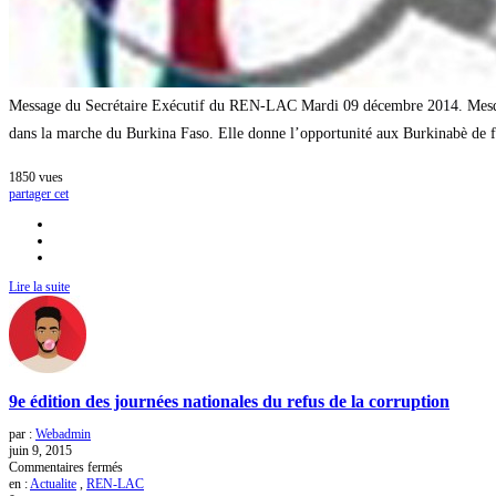
Message du Secrétaire Exécutif du REN-LAC Mardi 09 décembre 2014. Mesdame
dans la marche du Burkina Faso. Elle donne l’opportunité aux Burkinabè de fa
1850
vues
partager cet
Lire la suite
9e édition des journées nationales du refus de la corruption
par :
Webadmin
juin 9, 2015
sur
Commentaires fermés
9e
en :
Actualite
,
REN-LAC