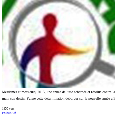
Exécutif
du
REN-
LAC
Mesdames et messieurs, 2015, une année de lutte acharnée et résolue contre 
main son destin. Puisse cette détermination déborder sur la nouvelle année afin
1855
vues
partager cet