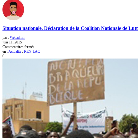
Situation nationale. Déclaration de la Coalition Nationale de Lut
par :
Webadmin
juin 11, 2015
sur
Commentaires fermés
Situation
en :
Actualite
,
REN-LAC
nationale.
0
Déclaration
de
la
Coalition
Nationale
de
Lutte
contre
la
Vie
chère,
la
Corruption,
la
Fraude,
l’Impunité
et