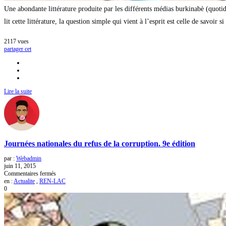
Une abondante littérature produite par les différents médias burkinabè (quoti
lit cette littérature, la question simple qui vient à l’esprit est celle de savoir s
2117
vues
partager cet
Lire la suite
Journées nationales du refus de la corruption. 9e édition
par :
Webadmin
juin 11, 2015
sur
Commentaires fermés
Journées
en :
Actualite
,
REN-LAC
nationales
0
du
refus
de
la