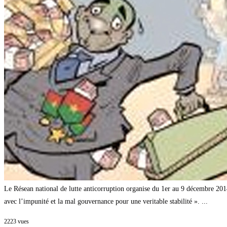
corruption.
9e
édition
Le Résean national de lutte anticorruption organise du 1er au 9 décembre 2014 
avec l’impunité et la mal gouvernance pour une veritable stabilité ». ...
2223
vues