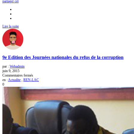
partager cet
Lire la suite
9e Edition des Journées nationales du refus de la corruption
par :
Webadmin
juin 9, 2015
sur
Commentaires fermés
9e
en :
Actualite
,
REN-LAC
Edition
0
des
Journées
nationales
du
refus
de
la
corruption