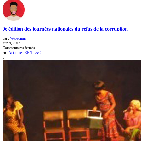
9e édition des journées nationales du refus de la corruption
par :
Webadmin
juin 9, 2015
sur
Commentaires fermés
9e
en :
Actualite
,
REN-LAC
édition
0
des
journées
nationales
du
refus
de
la
corruption