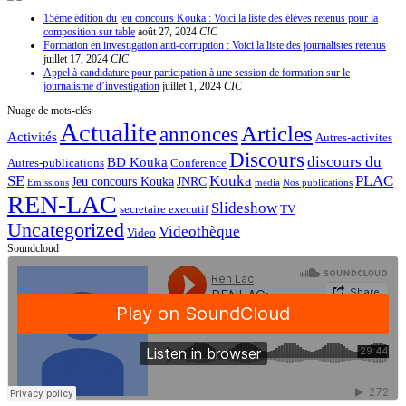
15ème édition du jeu concours Kouka : Voici la liste des élèves retenus pour la
composition sur table
août 27, 2024
CIC
Formation en investigation anti-corruption : Voici la liste des journalistes retenus
juillet 17, 2024
CIC
Appel à candidature pour participation à une session de formation sur le
journalisme d’investigation
juillet 1, 2024
CIC
Nuage de mots-clés
Actualite
Articles
annonces
Activités
Autres-activites
Discours
discours du
BD Kouka
Autres-publications
Conference
SE
Kouka
PLAC
Jeu concours Kouka
JNRC
Emissions
media
Nos publications
REN-LAC
Slideshow
secretaire executif
TV
Uncategorized
Videothèque
Video
Soundcloud