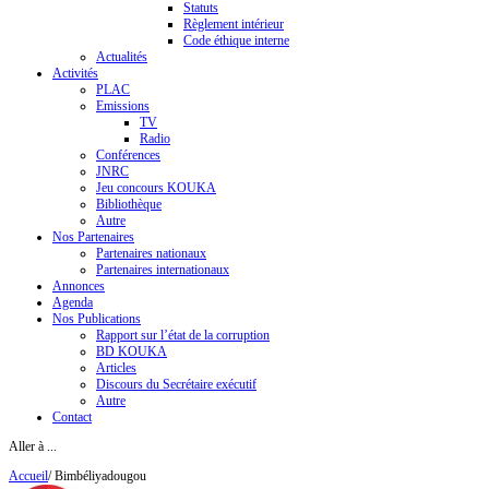
Statuts
Règlement intérieur
Code éthique interne
Actualités
Activités
PLAC
Emissions
TV
Radio
Conférences
JNRC
Jeu concours KOUKA
Bibliothèque
Autre
Nos Partenaires
Partenaires nationaux
Partenaires internationaux
Annonces
Agenda
Nos Publications
Rapport sur l’état de la corruption
BD KOUKA
Articles
Discours du Secrétaire exécutif
Autre
Contact
Aller à ...
Accueil
/
Bimbéliyadougou