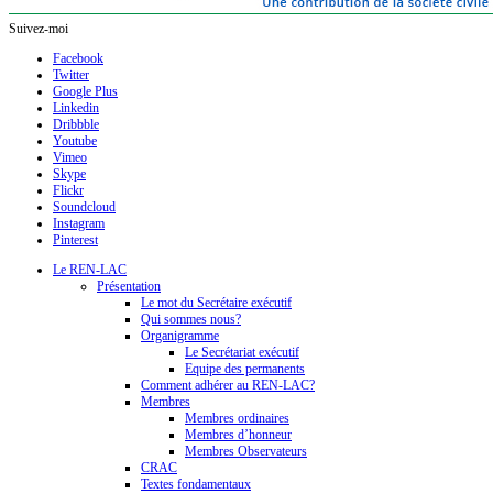
Suivez-moi
Facebook
Twitter
Google Plus
Linkedin
Dribbble
Youtube
Vimeo
Skype
Flickr
Soundcloud
Instagram
Pinterest
Le REN-LAC
Présentation
Le mot du Secrétaire exécutif
Qui sommes nous?
Organigramme
Le Secrétariat exécutif
Equipe des permanents
Comment adhérer au REN-LAC?
Membres
Membres ordinaires
Membres d’honneur
Membres Observateurs
CRAC
Textes fondamentaux