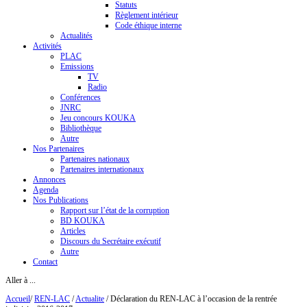
Statuts
Règlement intérieur
Code éthique interne
Actualités
Activités
PLAC
Emissions
TV
Radio
Conférences
JNRC
Jeu concours KOUKA
Bibliothèque
Autre
Nos Partenaires
Partenaires nationaux
Partenaires internationaux
Annonces
Agenda
Nos Publications
Rapport sur l’état de la corruption
BD KOUKA
Articles
Discours du Secrétaire exécutif
Autre
Contact
Aller à ...
Accueil
/
REN-LAC
/
Actualite
/
Déclaration du REN-LAC à l’occasion de la rentrée