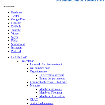
Suivez-moi
Facebook
Twitter
Google Plus
Linkedin
Dribbble
Youtube
Vimeo
Skype
Flickr
Soundcloud
Instagram
Pinterest
Le REN-LAC
Présentation
Le mot du Secrétaire exécutif
Qui sommes nous?
Organigramme
Le Secrétariat exécutif
Equipe des permanents
Comment adhérer au REN-LAC?
Membres
Membres ordinaires
Membres d’honneur
Membres Observateurs
CRAC
Textes fondamentaux