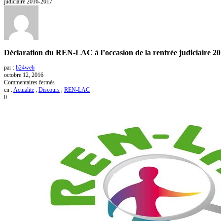
judiciaire 2016-2017
Déclaration du REN-LAC à l’occasion de la rentrée judiciaire 2
par :
b24web
octobre 12, 2016
sur
Commentaires fermés
Déclaration
en :
Actualite
,
Discours
,
REN-LAC
du
0
REN-
LAC
à
l’occasion
de
la
rentrée
judiciaire
2016-
2017