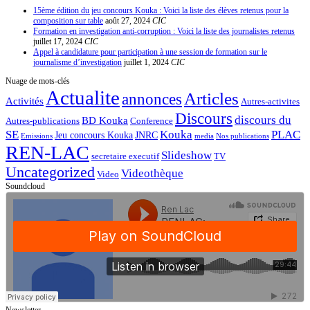
15ème édition du jeu concours Kouka : Voici la liste des élèves retenus pour la
composition sur table
août 27, 2024
CIC
Formation en investigation anti-corruption : Voici la liste des journalistes retenus
juillet 17, 2024
CIC
Appel à candidature pour participation à une session de formation sur le
journalisme d’investigation
juillet 1, 2024
CIC
Nuage de mots-clés
Actualite
Articles
annonces
Activités
Autres-activites
Discours
discours du
BD Kouka
Autres-publications
Conference
SE
Kouka
PLAC
Jeu concours Kouka
JNRC
Emissions
media
Nos publications
REN-LAC
Slideshow
secretaire executif
TV
Uncategorized
Videothèque
Video
Soundcloud
Newsletter