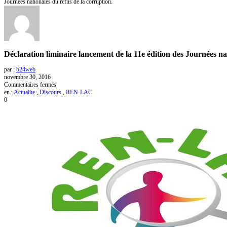
Journées nationales du refus de la corruption.
Déclaration liminaire lancement de la 11e édition des Journées na
par :
b24web
novembre 30, 2016
sur
Commentaires fermés
Déclaration
en :
Actualite
,
Discours
,
REN-LAC
liminaire
0
lancement
de
la
11e
édition
des
Journées
nationales
du
refus
de
la
corruption.