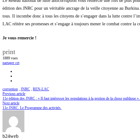
Le Réseau national de lutte anticorruption vous remercie une fois de plus pour
édition des JNRC pour un véritable ancrage de la veille citoyenne au Burkina.
tous. Il incombe donc à tous les citoyens de s’engager dans la lutte contre 
LAC réitère ses promesses et s’engage à toujours mener le combat contre la c
Je vous remercie !
print
1889
vues
partager cet
corruption
,
JNRC
,
REN-LAC
Previous article
11e édition des JNRC : « Il faut intéresser les populations à la gestion de la chose publiq
Next article
11e JNRC. Le Programme des activités.
b24web