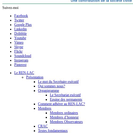
Suivez-moi
Facebook
Twitter
Google Plus
Linkedin
Dribbble
Youtube
Vimeo
Skype
Flickr
Soundcloud
Instagram
Pinterest
Le REN-LAC
Présentation
Le mot du Secrétaire exécutif
Qui sommes nous?
Organigramme
Le Secrétariat exécutif
Equipe des permanents
Comment adhérer au REN-LAC?
Membres
Membres ordinaires
Membres d’honneur
Membres Observateurs
CRAC
Textes fondamentaux