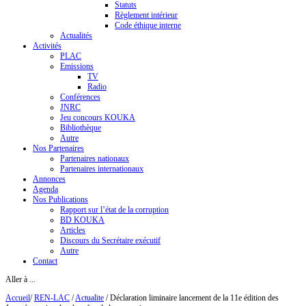
Statuts
Règlement intérieur
Code éthique interne
Actualités
Activités
PLAC
Emissions
TV
Radio
Conférences
JNRC
Jeu concours KOUKA
Bibliothèque
Autre
Nos Partenaires
Partenaires nationaux
Partenaires internationaux
Annonces
Agenda
Nos Publications
Rapport sur l’état de la corruption
BD KOUKA
Articles
Discours du Secrétaire exécutif
Autre
Contact
Aller à ...
Accueil
/
REN-LAC
/
Actualite
/
Déclaration liminaire lancement de la 11e édition des