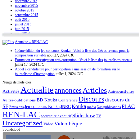
décembre 2015
novembre 2015
octobre 2015
septembre 2015
août 2015
juillet 2015
juin 2015
avril 2014
Actualite – REN-LAC
15ème édition du jeu concours Kouka : Voici la liste des élèves retenus pour la
composition sur table
août 27, 2024
CIC
Formation en investigation anti-corruption : Voici la liste des journalistes retenus
juillet 17, 2024
CIC
Appel à candidature pour participation à une session de formation sur le
journalisme d’investigation
juillet 1, 2024
CIC
Nuage de mots-clés
Actualite
Articles
annonces
Activités
Autres-activites
Discours
discours du
BD Kouka
Autres-publications
Conference
SE
Kouka
PLAC
Jeu concours Kouka
JNRC
Emissions
media
Nos publications
REN-LAC
Slideshow
secretaire executif
TV
Uncategorized
Videothèque
Video
Soundcloud