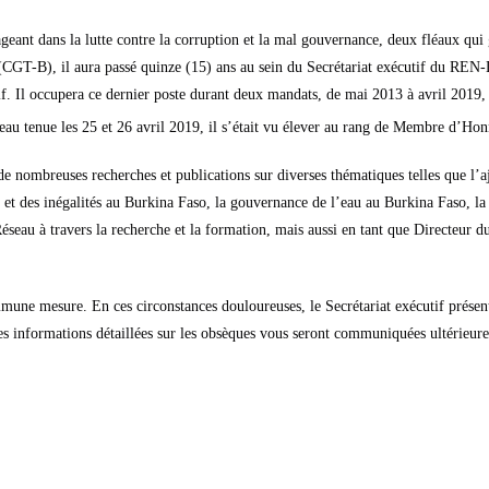
geant dans la lutte contre la corruption et la mal gouvernance, deux fléaux qui 
 (CGT-B), il aura passé quinze (15) ans au sein du Secrétariat exécutif du RE
tif. Il occupera ce dernier poste durant deux mandats, de mai 2013 à avril 2019,
au tenue les 25 et 26 avril 2019, il s’était vu élever au rang de Membre d’Hon
 nombreuses recherches et publications sur diverses thématiques telles que l’aj
et des inégalités au Burkina Faso, la gouvernance de l’eau au Burkina Faso, la
Réseau à travers la recherche et la formation, mais aussi en tant que Directeur 
ne mesure. En ces circonstances douloureuses, le Secrétariat exécutif présent
 Les informations détaillées sur les obsèques vous seront communiquées ultérieur