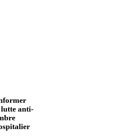
informer
lutte anti-
embre
spitalier