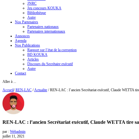
JNRC
Jeu concours KOUKA
Bibliothèque
Autre
Nos Partenaires
Partenaires nationaux
Partenaires internationaux
Annonces
Agenda
Nos Publications
Rapport sur l’état de la corruption
BD KOUKA
Articles
Discours du Secrétaire exécutif
Autre
Contact
Aller à ...
Accueil
/
REN-LAC
/
Actualite
/
REN-LAC : l’ancien Secrétariat exécutif, Claude WETTA tire
REN-LAC : l’ancien Secrétariat exécutif, Claude WETTA tire sa
par :
Webadmin
juillet 11, 2021