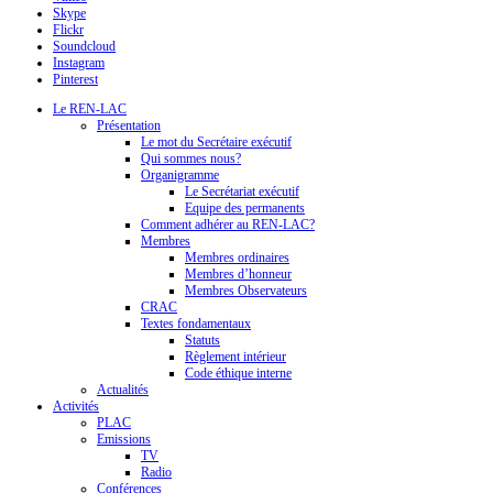
Skype
Flickr
Soundcloud
Instagram
Pinterest
Le REN-LAC
Présentation
Le mot du Secrétaire exécutif
Qui sommes nous?
Organigramme
Le Secrétariat exécutif
Equipe des permanents
Comment adhérer au REN-LAC?
Membres
Membres ordinaires
Membres d’honneur
Membres Observateurs
CRAC
Textes fondamentaux
Statuts
Règlement intérieur
Code éthique interne
Actualités
Activités
PLAC
Emissions
TV
Radio
Conférences