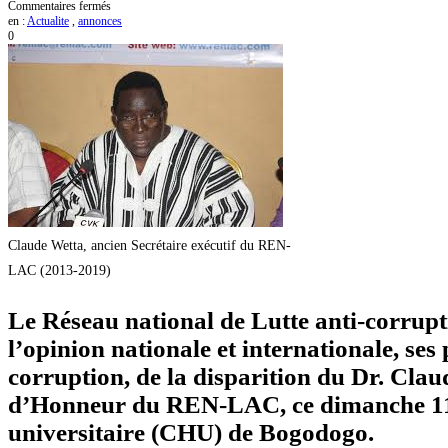
sur
Commentaires fermés
REN-
en :
Actualite
,
annonces
LAC
0
:
l’ancien
Secrétariat
exécutif,
Claude
WETTA
tire
sa
révérence
à
69
ans
Claude Wetta, ancien Secrétaire exécutif du REN-
LAC (2013-2019)
Le Réseau national de Lutte anti-corru
l’opinion nationale et internationale, ses 
corruption, de la disparition du Dr. Cla
d’Honneur du REN-LAC, ce dimanche 11 ju
universitaire (CHU) de Bogodogo.