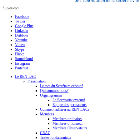
Suivez-moi
Facebook
Twitter
Google Plus
Linkedin
Dribbble
Youtube
Vimeo
Skype
Flickr
Soundcloud
Instagram
Pinterest
Le REN-LAC
Présentation
Le mot du Secrétaire exécutif
Qui sommes nous?
Organigramme
Le Secrétariat exécutif
Equipe des permanents
Comment adhérer au REN-LAC?
Membres
Membres ordinaires
Membres d’honneur
Membres Observateurs
CRAC
Textes fondamentaux