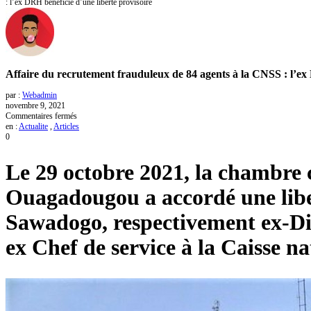
: l’ex DRH bénéficie d’une liberté provisoire
Affaire du recrutement frauduleux de 84 agents à la CNSS : l’ex 
par :
Webadmin
novembre 9, 2021
sur
Commentaires fermés
Affaire
en :
Actualite
,
Articles
du
0
recrutement
frauduleux
Le 29 octobre 2021, la chambre 
de
84
agents
Ouagadougou a accordé une liber
à
la
Sawadogo, respectivement ex-Di
CNSS
:
l’ex
ex Chef de service à la Caisse n
DRH
bénéficie
d’une
liberté
provisoire