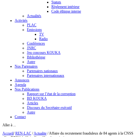
Statuts
Règlement intérieur
Code éthique interne
Actualités
Activités
PLAC
Emissions
TV
Radio
Conférences
JNRC
Jeu concours KOUKA
Bibliothèque
Autre
Nos Partenaires
Partenaires nationaux
Partenaires internationaux
Annonces
Agenda
Nos Publications
Rapport sur l’état de la corruption
BD KOUKA
Articles
Discours du Secrétaire exécutif
Autre
Contact
Aller à ...
Accueil
/
REN-LAC
/
Actualite
/
Affaire du recrutement frauduleux de 84 agents à la CNSS