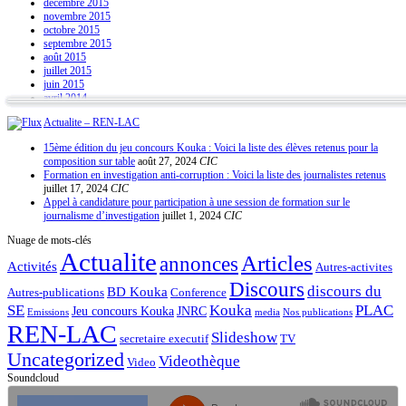
décembre 2015
novembre 2015
octobre 2015
septembre 2015
août 2015
juillet 2015
juin 2015
avril 2014
Actualite – REN-LAC
15ème édition du jeu concours Kouka : Voici la liste des élèves retenus pour la
composition sur table
août 27, 2024
CIC
Formation en investigation anti-corruption : Voici la liste des journalistes retenus
juillet 17, 2024
CIC
Appel à candidature pour participation à une session de formation sur le
journalisme d’investigation
juillet 1, 2024
CIC
Nuage de mots-clés
Actualite
Articles
annonces
Activités
Autres-activites
Discours
discours du
BD Kouka
Autres-publications
Conference
SE
Kouka
PLAC
Jeu concours Kouka
JNRC
Emissions
media
Nos publications
REN-LAC
Slideshow
secretaire executif
TV
Uncategorized
Videothèque
Video
Soundcloud