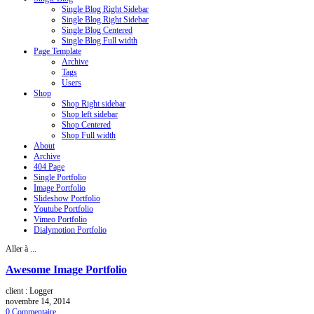
Single Blog Right Sidebar
Single Blog Right Sidebar
Single Blog Centered
Single Blog Full width
Page Template
Archive
Tags
Users
Shop
Shop Right sidebar
Shop left sidebar
Shop Centered
Shop Full width
About
Archive
404 Page
Single Portfolio
Image Portfolio
Slideshow Portfolio
Youtube Portfolio
Vimeo Portfolio
Dialymotion Portfolio
Aller à ...
Awesome Image Portfolio
client : Logger
novembre 14, 2014
0 Commentaire