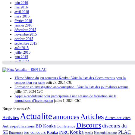
juin 2016
mai 2016
avril 2016
mars 2016
février 2016
janvier 2016
décembre 2015
novembre 2015
octobre 2015
septembre 2015
août 2015
juillet 2015
juin 2015
avril 2014
Actualite – REN-LAC
15ème édition du jeu concours Kouka : Voici la liste des élèves retenus pour la
composition sur table
août 27, 2024
CIC
Formation en investigation anti-corruption : Voici la liste des journalistes retenus
juillet 17, 2024
CIC
Appel à candidature pour participation à une session de formation sur le
journalisme d’investigation
juillet 1, 2024
CIC
Nuage de mots-clés
Actualite
Articles
annonces
Activités
Autres-activites
Discours
discours du
BD Kouka
Autres-publications
Conference
SE
Kouka
PLAC
Jeu concours Kouka
JNRC
Emissions
media
Nos publications