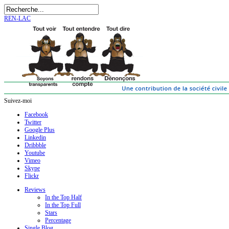
REN-LAC
Suivez-moi
Facebook
Twitter
Google Plus
Linkedin
Dribbble
Youtube
Vimeo
Skype
Flickr
Reviews
In the Top Half
In the Top Full
Stars
Percentage
Single Blog