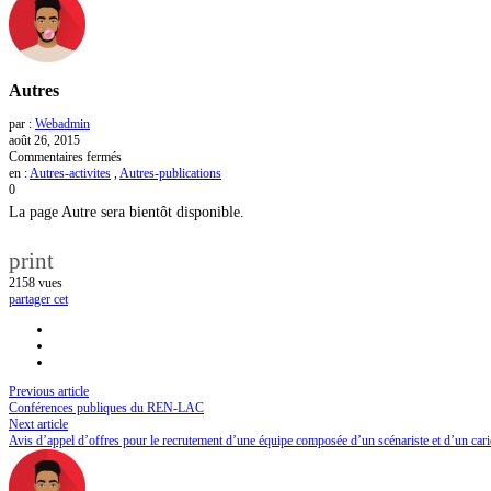
Autres
par :
Webadmin
août 26, 2015
sur
Commentaires fermés
Autres
en :
Autres-activites
,
Autres-publications
0
La page Autre sera bientôt disponible.
print
2158
vues
partager cet
Previous article
Conférences publiques du REN-LAC
Next article
Avis d’appel d’offres pour le recrutement d’une équipe composée d’un scénariste et d’un cari