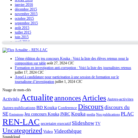
janvier 2016
décembre 2015
novembre 2015
octobre 2015
septembre 2015
août 2015
juillet 2015
juin 2015
avril 2014
Actualite – REN-LAC
15ème édition du jeu concours Kouka : Voici la liste des élèves retenus pour la
composition sur table
août 27, 2024
CIC
Formation en investigation anti-corruption : Voici la liste des journalistes retenus
juillet 17, 2024
CIC
Appel à candidature pour participation à une session de formation sur le
journalisme d’investigation
juillet 1, 2024
CIC
Nuage de mots-clés
Actualite
Articles
annonces
Activités
Autres-activites
Discours
discours du
BD Kouka
Autres-publications
Conference
SE
Kouka
PLAC
Jeu concours Kouka
JNRC
Emissions
media
Nos publications
REN-LAC
Slideshow
secretaire executif
TV
Uncategorized
Videothèque
Video
Soundcloud