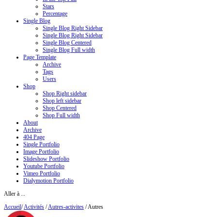
Stars
Percentage
Single Blog
Single Blog Right Sidebar
Single Blog Right Sidebar
Single Blog Centered
Single Blog Full width
Page Template
Archive
Tags
Users
Shop
Shop Right sidebar
Shop left sidebar
Shop Centered
Shop Full width
About
Archive
404 Page
Single Portfolio
Image Portfolio
Slideshow Portfolio
Youtube Portfolio
Vimeo Portfolio
Dialymotion Portfolio
Aller à ...
Accueil
/
Activités
/
Autres-activites
/
Autres