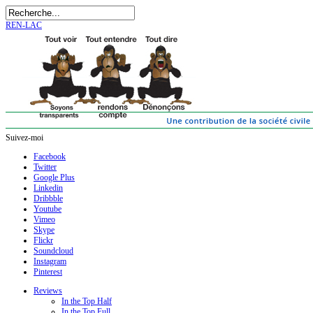
REN-LAC
Suivez-moi
Facebook
Twitter
Google Plus
Linkedin
Dribbble
Youtube
Vimeo
Skype
Flickr
Soundcloud
Instagram
Pinterest
Reviews
In the Top Half
In the Top Full